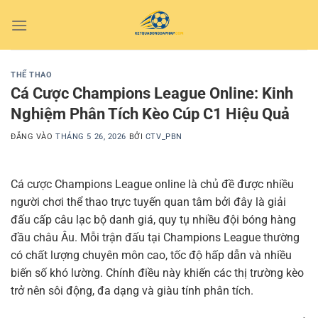
Bỏ
qua
nội
dung
THỂ THAO
Cá Cược Champions League Online: Kinh
Nghiệm Phân Tích Kèo Cúp C1 Hiệu Quả
ĐĂNG VÀO
THÁNG 5 26, 2026
BỞI
CTV_PBN
Cá cược Champions League online là chủ đề được nhiều
người chơi thể thao trực tuyến quan tâm bởi đây là giải
đấu cấp câu lạc bộ danh giá, quy tụ nhiều đội bóng hàng
đầu châu Âu. Mỗi trận đấu tại Champions League thường
có chất lượng chuyên môn cao, tốc độ hấp dẫn và nhiều
biến số khó lường. Chính điều này khiến các thị trường kèo
trở nên sôi động, đa dạng và giàu tính phân tích.