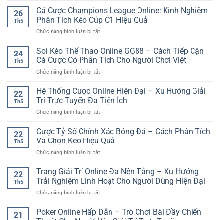
SP8BET
nhập
Cá Cược Champions League Online: Kinh Nghiệm
–
26
nền
Cách
Phân Tích Kèo Cúp C1 Hiệu Quả
Th5
tảng
Theo
ở
Chức năng bình luận bị tắt
không
Dõi
Cá
bị
Trận
Cược
Soi Kèo Thể Thao Online GG88 – Cách Tiếp Cận
lỗi
Đấu
24
Champions
–
Cá Cược Có Phân Tích Cho Người Chơi Việt
Chủ
Th5
League
Cách
Động
ở
Chức năng bình luận bị tắt
Online:
truy
Hơn
Soi
Kinh
cập
Kèo
Hệ Thống Cược Online Hiện Đại – Xu Hướng Giải
Nghiệm
tài
22
Thể
Phân
Trí Trực Tuyến Đa Tiện Ích
khoản
Th5
Thao
Tích
ổn
ở
Chức năng bình luận bị tắt
Online
Kèo
định
Hệ
GG88
Cúp
hơn
Thống
Cược Tỷ Số Chính Xác Bóng Đá – Cách Phân Tích
–
C1
22
Cược
Cách
Và Chọn Kèo Hiệu Quả
Hiệu
Th5
Online
Tiếp
Quả
ở
Chức năng bình luận bị tắt
Hiện
Cận
Cược
Đại
Cá
Tỷ
Trang Giải Trí Online Đa Nền Tảng – Xu Hướng
–
Cược
22
Số
Xu
Trải Nghiệm Linh Hoạt Cho Người Dùng Hiện Đại
Có
Th5
Chính
Hướng
Phân
ở
Chức năng bình luận bị tắt
Xác
Giải
Tích
Trang
Bóng
Trí
Cho
Giải
Poker Online Hấp Dẫn – Trò Chơi Bài Đầy Chiến
Đá
Trực
21
Người
Trí
–