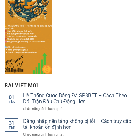
BÀI VIẾT MỚI
Hệ Thống Cược Bóng Đá SP8BET – Cách Theo
01
Dõi Trận Đấu Chủ Động Hơn
Th6
ở
Chức năng bình luận bị tắt
Hệ
Thống
Đăng nhập nền tảng không bị lỗi – Cách truy cập
31
Cược
tài khoản ổn định hơn
Th5
Bóng
ở
Chức năng bình luận bị tắt
Đá
Đăng