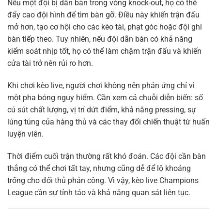
Nếu một đội bị dẫn bàn trong vòng knock-out, họ có thể
đẩy cao đội hình để tìm bàn gỡ. Điều này khiến trận đấu
mở hơn, tạo cơ hội cho các kèo tài, phạt góc hoặc đội ghi
bàn tiếp theo. Tuy nhiên, nếu đội dẫn bàn có khả năng
kiểm soát nhịp tốt, họ có thể làm chậm trận đấu và khiến
cửa tài trở nên rủi ro hơn.
Khi chơi kèo live, người chơi không nên phản ứng chỉ vì
một pha bóng nguy hiểm. Cần xem cả chuỗi diễn biến: số
cú sút chất lượng, vị trí dứt điểm, khả năng pressing, sự
lúng túng của hàng thủ và các thay đổi chiến thuật từ huấn
luyện viên.
Thời điểm cuối trận thường rất khó đoán. Các đội cần bàn
thắng có thể chơi tất tay, nhưng cũng dễ để lộ khoảng
trống cho đối thủ phản công. Vì vậy, kèo live Champions
League cần sự tỉnh táo và khả năng quan sát liên tục.