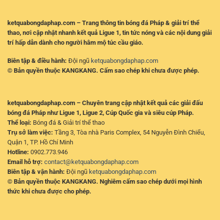
ketquabongdaphap.com – Trang thông tin bóng đá Pháp & giải trí thể
thao, nơi cập nhật nhanh kết quả Ligue 1, tin tức nóng và các nội dung giải
trí hấp dẫn dành cho người hâm mộ túc cầu giáo.
Biên tập & điều hành:
Đội ngũ
ketquabongdaphap.com
© Bản quyền thuộc KANGKANG. Cấm sao chép khi chưa được phép.
ketquabongdaphap.com – Chuyên trang cập nhật kết quả các giải đấu
bóng đá Pháp như Ligue 1, Ligue 2, Cúp Quốc gia và siêu cúp Pháp.
Thể loại:
Bóng đá & Giải trí thể thao
Trụ sở làm việc:
Tầng 3, Tòa nhà Paris Complex, 54 Nguyễn Đình Chiểu,
Quận 1, TP. Hồ Chí Minh
Hotline:
0902.773.946
Email hỗ trợ:
contact@ketquabongdaphap.com
Biên tập & vận hành:
Đội ngũ
ketquabongdaphap.com
© Bản quyền thuộc KANGKANG. Nghiêm cấm sao chép dưới mọi hình
thức khi chưa được cho phép.