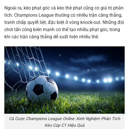
Ngoài ra, kèo phạt góc và kèo thẻ phạt cũng có giá trị phân
tích. Champions League thường có nhiều trận căng thẳng,
tranh chấp quyết liệt, đặc biệt ở vòng knock-out. Những đội
chơi tấn công biên mạnh có thể tạo nhiều phạt góc, trong
khi các trận căng thẳng dễ xuất hiện nhiều thẻ.
Cá Cược Champions League Online: Kinh Nghiệm Phân Tích
Kèo Cúp C1 Hiệu Quả