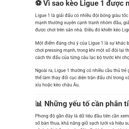
⚽ Vì sao kèo Ligue 1 được 
Ligue 1 là giải đấu có nhiều đội bóng giàu tố
mạnh thường xuyên cạnh tranh nhóm đầu, giải 
được chơi trên sân nhà. Điều đó khiến kèo Lig
Một điểm đáng chú ý của Ligue 1 là sự khác biệ
chơi pressing mạnh, trong khi một số đội lại 
cách thi đấu của từng câu lạc bộ trước khi ch
Ngoài ra, Ligue 1 thường có nhiều cầu thủ trẻ
thể làm thay đổi cục diện trận đấu chỉ trong v
xỉu hoặc kèo châu Âu.
📊 Những yếu tố cần phân tí
Phong độ gần đây là dữ liệu đầu tiên cần xem 
số bàn thua, khả năng giữ sạch lưới và hiệu s