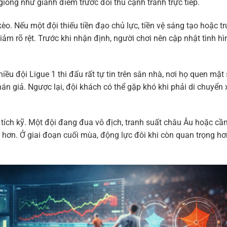
 giống như giành điểm trước đối thủ cạnh tranh trực tiếp.
èo. Nếu một đội thiếu tiền đạo chủ lực, tiền vệ sáng tạo hoặc t
iảm rõ rệt. Trước khi nhận định, người chơi nên cập nhật tình hì
iều đội Ligue 1 thi đấu rất tự tin trên sân nhà, nơi họ quen mặt 
n giả. Ngược lại, đội khách có thể gặp khó khi phải di chuyển 
tích kỹ. Một đội đang đua vô địch, tranh suất châu Âu hoặc cầ
 hơn. Ở giai đoạn cuối mùa, động lực đôi khi còn quan trọng hơ