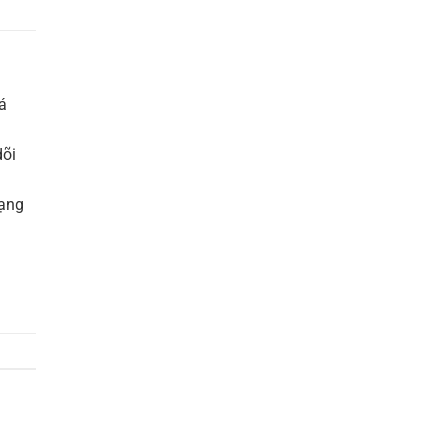
á
dõi
dạng