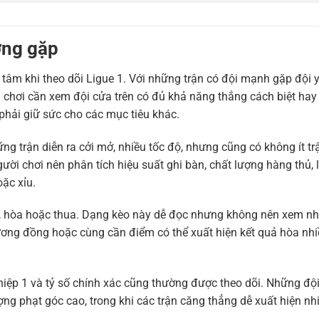
ờng gặp
tâm khi theo dõi Ligue 1. Với những trận có đội mạnh gặp đội y
i chơi cần xem đội cửa trên có đủ khả năng thắng cách biệt hay
 phải giữ sức cho các mục tiêu khác.
ững trận diễn ra cởi mở, nhiều tốc độ, nhưng cũng có không ít tr
ười chơi nên phân tích hiệu suất ghi bàn, chất lượng hàng thủ, l
oặc xỉu.
, hòa hoặc thua. Dạng kèo này dễ đọc nhưng không nên xem nh
ương đồng hoặc cùng cần điểm có thể xuất hiện kết quả hòa nh
 hiệp 1 và tỷ số chính xác cũng thường được theo dõi. Những đội
ượng phạt góc cao, trong khi các trận căng thẳng dễ xuất hiện nh