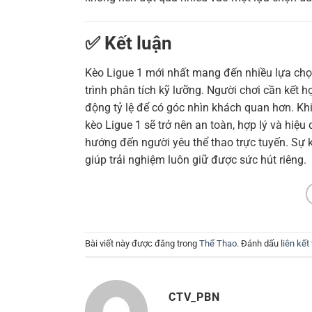
✅ Kết luận
Kèo Ligue 1 mới nhất mang đến nhiều lựa ch
trình phân tích kỹ lưỡng. Người chơi cần kết hợ
động tỷ lệ để có góc nhìn khách quan hơn. Khi b
kèo Ligue 1 sẽ trở nên an toàn, hợp lý và hiệu
hướng đến người yêu thể thao trực tuyến. Sự k
giúp trải nghiệm luôn giữ được sức hút riêng.
Bài viết này được đăng trong
Thể Thao
. Đánh dấu
liên kết
CTV_PBN