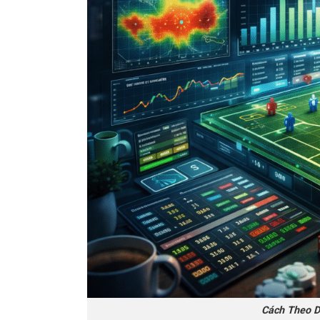
Cách Theo D