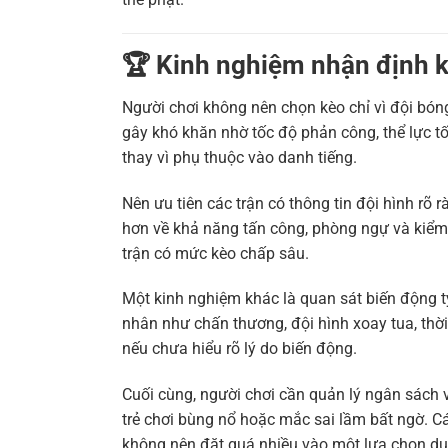
🏆 Kinh nghiệm nhận định k
Người chơi không nên chọn kèo chỉ vì đội bóng
gây khó khăn nhờ tốc độ phản công, thể lực tốt 
thay vì phụ thuộc vào danh tiếng.
Nên ưu tiên các trận có thông tin đội hình rõ
hơn về khả năng tấn công, phòng ngự và kiểm s
trận có mức kèo chấp sâu.
Một kinh nghiệm khác là quan sát biến động tỷ
nhân như chấn thương, đội hình xoay tua, thời
nếu chưa hiểu rõ lý do biến động.
Cuối cùng, người chơi cần quản lý ngân sách v
trẻ chơi bùng nổ hoặc mắc sai lầm bất ngờ. Cá
không nên đặt quá nhiều vào một lựa chọn du