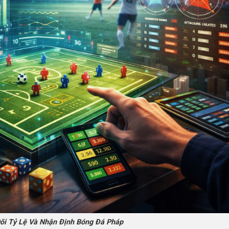
õi Tỷ Lệ Và Nhận Định Bóng Đá Pháp