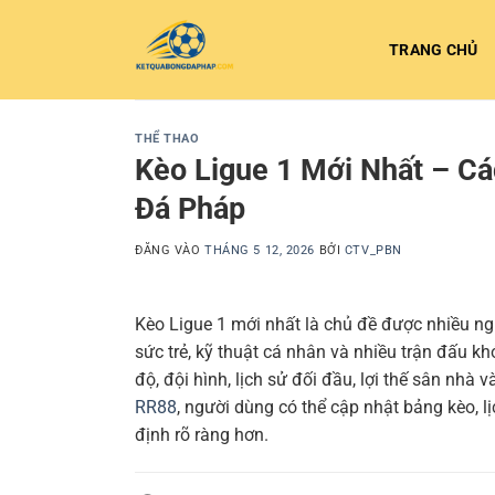
Bỏ
qua
TRANG CHỦ
nội
dung
THỂ THAO
Kèo Ligue 1 Mới Nhất – Cá
Đá Pháp
ĐĂNG VÀO
THÁNG 5 12, 2026
BỞI
CTV_PBN
Kèo Ligue 1 mới nhất là chủ đề được nhiều ng
sức trẻ, kỹ thuật cá nhân và nhiều trận đấu k
độ, đội hình, lịch sử đối đầu, lợi thế sân nhà 
RR88
, người dùng có thể cập nhật bảng kèo, lị
định rõ ràng hơn.