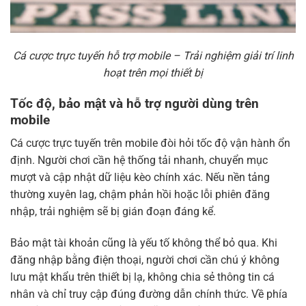
Cá cược trực tuyến hỗ trợ mobile – Trải nghiệm giải trí linh
hoạt trên mọi thiết bị
Tốc độ, bảo mật và hỗ trợ người dùng trên
mobile
Cá cược trực tuyến trên mobile đòi hỏi tốc độ vận hành ổn
định. Người chơi cần hệ thống tải nhanh, chuyển mục
mượt và cập nhật dữ liệu kèo chính xác. Nếu nền tảng
thường xuyên lag, chậm phản hồi hoặc lỗi phiên đăng
nhập, trải nghiệm sẽ bị gián đoạn đáng kể.
Bảo mật tài khoản cũng là yếu tố không thể bỏ qua. Khi
đăng nhập bằng điện thoại, người chơi cần chú ý không
lưu mật khẩu trên thiết bị lạ, không chia sẻ thông tin cá
nhân và chỉ truy cập đúng đường dẫn chính thức. Về phía