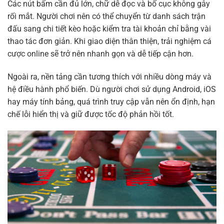
Các nút bấm cần đủ lớn, chữ dễ đọc và bố cục không gây
rối mắt. Người chơi nên có thể chuyển từ danh sách trận
đấu sang chi tiết kèo hoặc kiểm tra tài khoản chỉ bằng vài
thao tác đơn giản. Khi giao diện thân thiện, trải nghiệm cá
cược online sẽ trở nên nhanh gọn và dễ tiếp cận hơn.
Ngoài ra, nền tảng cần tương thích với nhiều dòng máy và
hệ điều hành phổ biến. Dù người chơi sử dụng Android, iOS
hay máy tính bảng, quá trình truy cập vẫn nên ổn định, hạn
chế lỗi hiển thị và giữ được tốc độ phản hồi tốt.