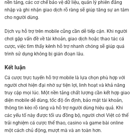
nền tảng, các cơ chế bảo vệ dữ liệu, quản lý phiên đăng
nhập và ghi nhận giao dịch rõ ràng sẽ giúp tăng sự an tâm
cho người dùng.
Dịch vụ hỗ trợ trên mobile cũng cần dễ tiếp cận. Khi người
chơi gặp vấn đề về tài khoản, giao dịch hoặc thao tác cá
cược, việc tìm thấy kênh hỗ trợ nhanh chóng sẽ giúp quá
trình sử dụng không bị gián đoạn lâu.
Kết luận
Cá cược trực tuyến hỗ trợ mobile là lựa chọn phù hợp với
người chơi hiện đại nhờ sự tiện lợi, linh hoạt và khả năng
truy cập mọi lúc. Một nền tảng chất lượng cần kết hợp giao
diện mobile dễ dùng, tốc độ ổn định, bảo mật tài khoản,
thông tin kèo rõ ràng và hỗ trợ người dùng hiệu quả. Khi
các yếu tố này được tối ưu đồng bộ, người chơi Việt có thể
trải nghiệm cá cược thể thao, casino và game bài online
một cách chủ động, mượt mà và an toàn hơn.