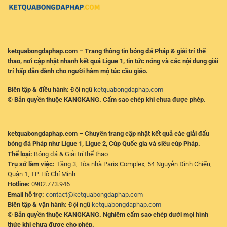
Bóng
Đá
Pháp
ketquabongdaphap.com – Trang thông tin bóng đá Pháp & giải trí thể
thao, nơi cập nhật nhanh kết quả Ligue 1, tin tức nóng và các nội dung giải
trí hấp dẫn dành cho người hâm mộ túc cầu giáo.
Biên tập & điều hành:
Đội ngũ
ketquabongdaphap.com
© Bản quyền thuộc KANGKANG. Cấm sao chép khi chưa được phép.
ketquabongdaphap.com – Chuyên trang cập nhật kết quả các giải đấu
bóng đá Pháp như Ligue 1, Ligue 2, Cúp Quốc gia và siêu cúp Pháp.
Thể loại:
Bóng đá & Giải trí thể thao
Trụ sở làm việc:
Tầng 3, Tòa nhà Paris Complex, 54 Nguyễn Đình Chiểu,
Quận 1, TP. Hồ Chí Minh
Hotline:
0902.773.946
Email hỗ trợ:
contact@ketquabongdaphap.com
Biên tập & vận hành:
Đội ngũ
ketquabongdaphap.com
© Bản quyền thuộc KANGKANG. Nghiêm cấm sao chép dưới mọi hình
thức khi chưa được cho phép.