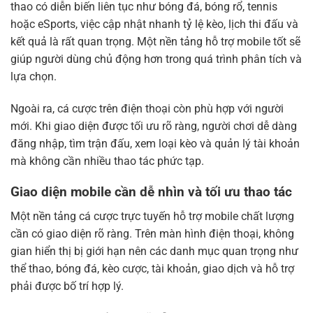
thao có diễn biến liên tục như bóng đá, bóng rổ, tennis
hoặc eSports, việc cập nhật nhanh tỷ lệ kèo, lịch thi đấu và
kết quả là rất quan trọng. Một nền tảng hỗ trợ mobile tốt sẽ
giúp người dùng chủ động hơn trong quá trình phân tích và
lựa chọn.
Ngoài ra, cá cược trên điện thoại còn phù hợp với người
mới. Khi giao diện được tối ưu rõ ràng, người chơi dễ dàng
đăng nhập, tìm trận đấu, xem loại kèo và quản lý tài khoản
mà không cần nhiều thao tác phức tạp.
Giao diện mobile cần dễ nhìn và tối ưu thao tác
Một nền tảng cá cược trực tuyến hỗ trợ mobile chất lượng
cần có giao diện rõ ràng. Trên màn hình điện thoại, không
gian hiển thị bị giới hạn nên các danh mục quan trọng như
thể thao, bóng đá, kèo cược, tài khoản, giao dịch và hỗ trợ
phải được bố trí hợp lý.