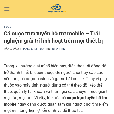
Bỏ
qua
nội
dung
BLOG
Cá cược trực tuyến hỗ trợ mobile – Trải
nghiệm giải trí linh hoạt trên mọi thiết bị
ĐĂNG VÀO
THÁNG 5 13, 2026
BỞI
CTV_PBN
Trong xu hướng giải trí số hiện nay, điện thoại di động đã
trở thành thiết bị quen thuộc để người chơi truy cập các
nền tảng cá cược, casino và game bài online. Thay vì phụ
thuộc vào máy tính, người dùng có thể theo dõi kèo thể
thao, quản lý tài khoản và tham gia các chuyên mục giải trí
mọi lúc, mọi nơi. Vì vậy, từ khóa
cá cược trực tuyến hỗ trợ
mobile
ngày càng được quan tâm khi người chơi tìm kiếm
một nền tảng tiện lợi, ổn định và dễ thao tác.