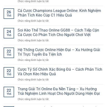
ở
Chức năng bình luận bị tắt
Đá
Đăng
SP8BET
nhập
Cá Cược Champions League Online: Kinh Nghiệm
–
26
nền
Cách
Phân Tích Kèo Cúp C1 Hiệu Quả
Th5
tảng
Theo
ở
Chức năng bình luận bị tắt
không
Dõi
Cá
bị
Trận
Cược
Soi Kèo Thể Thao Online GG88 – Cách Tiếp Cận
lỗi
Đấu
24
Champions
–
Cá Cược Có Phân Tích Cho Người Chơi Việt
Chủ
Th5
League
Cách
Động
ở
Chức năng bình luận bị tắt
Online:
truy
Hơn
Soi
Kinh
cập
Kèo
Hệ Thống Cược Online Hiện Đại – Xu Hướng Giải
Nghiệm
tài
22
Thể
Phân
Trí Trực Tuyến Đa Tiện Ích
khoản
Th5
Thao
Tích
ổn
ở
Chức năng bình luận bị tắt
Online
Kèo
định
Hệ
GG88
Cúp
hơn
Thống
Cược Tỷ Số Chính Xác Bóng Đá – Cách Phân Tích
–
C1
22
Cược
Cách
Và Chọn Kèo Hiệu Quả
Hiệu
Th5
Online
Tiếp
Quả
ở
Chức năng bình luận bị tắt
Hiện
Cận
Cược
Đại
Cá
Tỷ
Trang Giải Trí Online Đa Nền Tảng – Xu Hướng
–
Cược
22
Số
Xu
Trải Nghiệm Linh Hoạt Cho Người Dùng Hiện Đại
Có
Th5
Chính
Hướng
Phân
ở
Chức năng bình luận bị tắt
Xác
Giải
Tích
Trang
Bóng
Trí
Cho