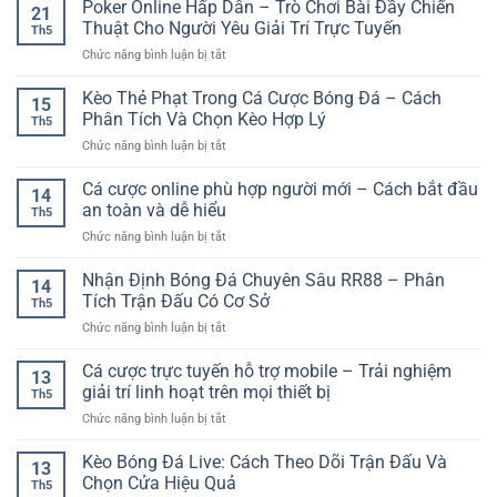
Giải
Poker Online Hấp Dẫn – Trò Chơi Bài Đầy Chiến
Đá
Trực
21
Người
Trí
–
Thuật Cho Người Yêu Giải Trí Trực Tuyến
Tuyến
Chơi
Th5
Online
Cách
Đa
Việt
ở
Chức năng bình luận bị tắt
Đa
Phân
Tiện
Poker
Nền
Tích
Ích
Online
Kèo Thẻ Phạt Trong Cá Cược Bóng Đá – Cách
Tảng
Và
15
Hấp
–
Phân Tích Và Chọn Kèo Hợp Lý
Chọn
Th5
Dẫn
Xu
Kèo
ở
Chức năng bình luận bị tắt
–
Hướng
Hiệu
Kèo
Trò
Trải
Quả
Thẻ
Cá cược online phù hợp người mới – Cách bắt đầu
Chơi
Nghiệm
14
Phạt
Bài
an toàn và dễ hiểu
Linh
Th5
Trong
Đầy
Hoạt
ở
Chức năng bình luận bị tắt
Cá
Chiến
Cho
Cá
Cược
Thuật
Người
cược
Nhận Định Bóng Đá Chuyên Sâu RR88 – Phân
Bóng
Cho
14
Dùng
online
Đá
Tích Trận Đấu Có Cơ Sở
Người
Hiện
Th5
phù
–
Yêu
Đại
ở
Chức năng bình luận bị tắt
hợp
Cách
Giải
Nhận
người
Phân
Trí
Định
Cá cược trực tuyến hỗ trợ mobile – Trải nghiệm
mới
Tích
13
Trực
Bóng
–
giải trí linh hoạt trên mọi thiết bị
Và
Tuyến
Th5
Đá
Cách
Chọn
ở
Chức năng bình luận bị tắt
Chuyên
bắt
Kèo
Cá
Sâu
đầu
Hợp
cược
Kèo Bóng Đá Live: Cách Theo Dõi Trận Đấu Và
RR88
an
13
Lý
trực
–
Chọn Cửa Hiệu Quả
toàn
Th5
tuyến
Phân