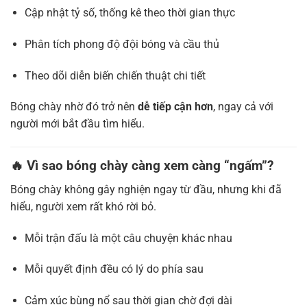
Cập nhật tỷ số, thống kê theo thời gian thực
Phân tích phong độ đội bóng và cầu thủ
Theo dõi diễn biến chiến thuật chi tiết
Bóng chày nhờ đó trở nên
dễ tiếp cận hơn
, ngay cả với
người mới bắt đầu tìm hiểu.
🔥 Vì sao bóng chày càng xem càng “ngấm”?
Bóng chày không gây nghiện ngay từ đầu, nhưng khi đã
hiểu, người xem rất khó rời bỏ.
Mỗi trận đấu là một câu chuyện khác nhau
Mỗi quyết định đều có lý do phía sau
Cảm xúc bùng nổ sau thời gian chờ đợi dài