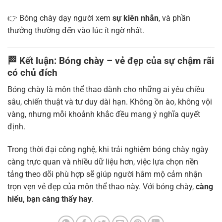
👉 Bóng chày dạy người xem
sự kiên nhẫn
, và phần
thưởng thường đến vào lúc ít ngờ nhất.
🏁 Kết luận: Bóng chày – vẻ đẹp của sự chậm rãi
có chủ đích
Bóng chày là môn thể thao dành cho những ai yêu chiều
sâu, chiến thuật và tư duy dài hạn. Không ồn ào, không vội
vàng, nhưng mỗi khoảnh khắc đều mang ý nghĩa quyết
định.
Trong thời đại công nghệ, khi trải nghiệm bóng chày ngày
càng trực quan và nhiều dữ liệu hơn, việc lựa chọn nền
tảng theo dõi phù hợp sẽ giúp người hâm mộ cảm nhận
trọn vẹn vẻ đẹp của môn thể thao này. Với bóng chày,
càng
hiểu, bạn càng thấy hay
.