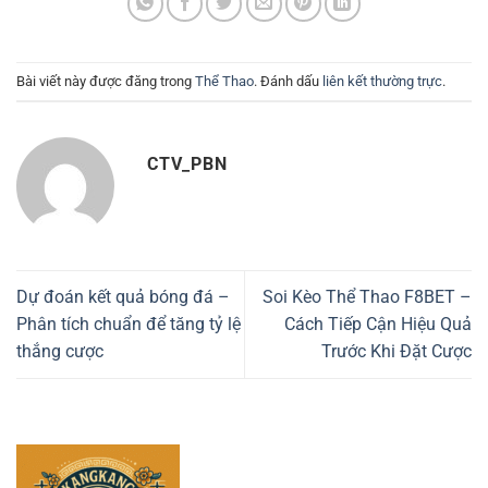
Bài viết này được đăng trong
Thể Thao
. Đánh dấu
liên kết thường trực
.
CTV_PBN
Dự đoán kết quả bóng đá –
Soi Kèo Thể Thao F8BET –
Phân tích chuẩn để tăng tỷ lệ
Cách Tiếp Cận Hiệu Quả
thắng cược
Trước Khi Đặt Cược