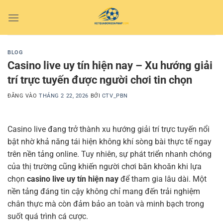
Bỏ
qua
nội
dung
BLOG
Casino live uy tín hiện nay – Xu hướng giải
trí trực tuyến được người chơi tin chọn
ĐĂNG VÀO
THÁNG 2 22, 2026
BỞI
CTV_PBN
Casino live đang trở thành xu hướng giải trí trực tuyến nổi
bật nhờ khả năng tái hiện không khí sòng bài thực tế ngay
trên nền tảng online. Tuy nhiên, sự phát triển nhanh chóng
của thị trường cũng khiến người chơi băn khoăn khi lựa
chọn
casino live uy tín hiện nay
để tham gia lâu dài. Một
nền tảng đáng tin cậy không chỉ mang đến trải nghiệm
chân thực mà còn đảm bảo an toàn và minh bạch trong
suốt quá trình cá cược.