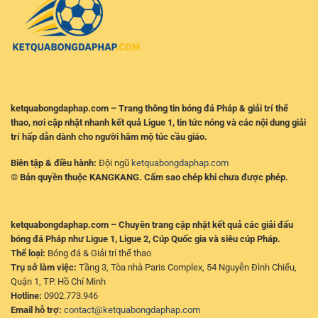
Rủi
Và
Ro
Nhận
Hiệu
Định
Quả
Bóng
Đá
Pháp
ketquabongdaphap.com – Trang thông tin bóng đá Pháp & giải trí thể
thao, nơi cập nhật nhanh kết quả Ligue 1, tin tức nóng và các nội dung giải
trí hấp dẫn dành cho người hâm mộ túc cầu giáo.
Biên tập & điều hành:
Đội ngũ
ketquabongdaphap.com
© Bản quyền thuộc KANGKANG. Cấm sao chép khi chưa được phép.
ketquabongdaphap.com – Chuyên trang cập nhật kết quả các giải đấu
bóng đá Pháp như Ligue 1, Ligue 2, Cúp Quốc gia và siêu cúp Pháp.
Thể loại:
Bóng đá & Giải trí thể thao
Trụ sở làm việc:
Tầng 3, Tòa nhà Paris Complex, 54 Nguyễn Đình Chiểu,
Quận 1, TP. Hồ Chí Minh
Hotline:
0902.773.946
Email hỗ trợ:
contact@ketquabongdaphap.com