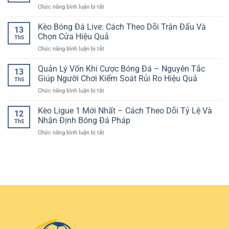
Cách
Chọn
ở
Chức năng bình luận bị tắt
Chuyên
bắt
Kèo
Cá
Sâu
đầu
Hợp
cược
Kèo Bóng Đá Live: Cách Theo Dõi Trận Đấu Và
RR88
an
13
Lý
trực
–
Chọn Cửa Hiệu Quả
toàn
Th5
tuyến
Phân
và
ở
Chức năng bình luận bị tắt
hỗ
Tích
dễ
Kèo
trợ
Trận
hiểu
Bóng
Quản Lý Vốn Khi Cược Bóng Đá – Nguyên Tắc
mobile
Đấu
13
Đá
–
Giúp Người Chơi Kiểm Soát Rủi Ro Hiệu Quả
Có
Th5
Live:
Trải
Cơ
ở
Chức năng bình luận bị tắt
Cách
nghiệm
Sở
Quản
Theo
giải
Lý
Kèo Ligue 1 Mới Nhất – Cách Theo Dõi Tỷ Lệ Và
Dõi
trí
12
Vốn
Trận
Nhận Định Bóng Đá Pháp
linh
Th5
Khi
Đấu
hoạt
ở
Chức năng bình luận bị tắt
Cược
Và
trên
Kèo
Bóng
Chọn
mọi
Ligue
Đá
Cửa
thiết
1
–
Hiệu
bị
Mới
Nguyên
Quả
Nhất
Tắc
–
Giúp
Cách
Người
Theo
Chơi
Dõi
Kiểm
Tỷ
Soát
Lệ