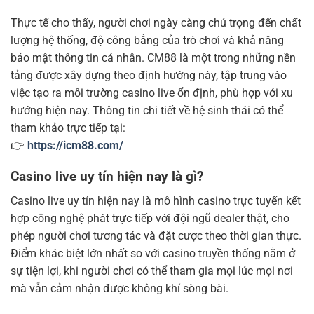
Thực tế cho thấy, người chơi ngày càng chú trọng đến chất
lượng hệ thống, độ công bằng của trò chơi và khả năng
bảo mật thông tin cá nhân. CM88 là một trong những nền
tảng được xây dựng theo định hướng này, tập trung vào
việc tạo ra môi trường casino live ổn định, phù hợp với xu
hướng hiện nay. Thông tin chi tiết về hệ sinh thái có thể
tham khảo trực tiếp tại:
👉
https://icm88.com/
Casino live uy tín hiện nay là gì?
Casino live uy tín hiện nay là mô hình casino trực tuyến kết
hợp công nghệ phát trực tiếp với đội ngũ dealer thật, cho
phép người chơi tương tác và đặt cược theo thời gian thực.
Điểm khác biệt lớn nhất so với casino truyền thống nằm ở
sự tiện lợi, khi người chơi có thể tham gia mọi lúc mọi nơi
mà vẫn cảm nhận được không khí sòng bài.