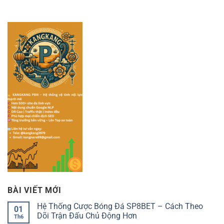
BÀI VIẾT MỚI
Hệ Thống Cược Bóng Đá SP8BET – Cách Theo
01
Dõi Trận Đấu Chủ Động Hơn
Th6