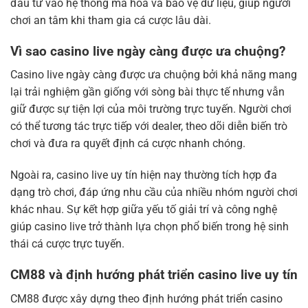
đầu tư vào hệ thống mã hóa và bảo vệ dữ liệu, giúp người
chơi an tâm khi tham gia cá cược lâu dài.
Vì sao casino live ngày càng được ưa chuộng?
Casino live ngày càng được ưa chuộng bởi khả năng mang
lại trải nghiệm gần giống với sòng bài thực tế nhưng vẫn
giữ được sự tiện lợi của môi trường trực tuyến. Người chơi
có thể tương tác trực tiếp với dealer, theo dõi diễn biến trò
chơi và đưa ra quyết định cá cược nhanh chóng.
Ngoài ra, casino live uy tín hiện nay thường tích hợp đa
dạng trò chơi, đáp ứng nhu cầu của nhiều nhóm người chơi
khác nhau. Sự kết hợp giữa yếu tố giải trí và công nghệ
giúp casino live trở thành lựa chọn phổ biến trong hệ sinh
thái cá cược trực tuyến.
CM88 và định hướng phát triển casino live uy tín
CM88 được xây dựng theo định hướng phát triển casino