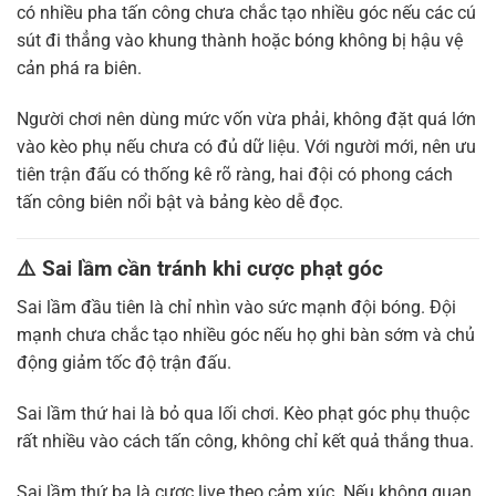
có nhiều pha tấn công chưa chắc tạo nhiều góc nếu các cú
sút đi thẳng vào khung thành hoặc bóng không bị hậu vệ
cản phá ra biên.
Người chơi nên dùng mức vốn vừa phải, không đặt quá lớn
vào kèo phụ nếu chưa có đủ dữ liệu. Với người mới, nên ưu
tiên trận đấu có thống kê rõ ràng, hai đội có phong cách
tấn công biên nổi bật và bảng kèo dễ đọc.
⚠️ Sai lầm cần tránh khi cược phạt góc
Sai lầm đầu tiên là chỉ nhìn vào sức mạnh đội bóng. Đội
mạnh chưa chắc tạo nhiều góc nếu họ ghi bàn sớm và chủ
động giảm tốc độ trận đấu.
Sai lầm thứ hai là bỏ qua lối chơi. Kèo phạt góc phụ thuộc
rất nhiều vào cách tấn công, không chỉ kết quả thắng thua.
Sai lầm thứ ba là cược live theo cảm xúc. Nếu không quan