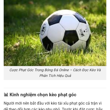
Cược Phạt Góc Trong Bóng Đá Online – Cách Đọc Kèo Và
Phân Tích Hiệu Quả
📊 Kinh nghiệm chọn kèo phạt góc
Người mới nên bắt đầu với kèo tài xỉu phạt góc cả trận vì
dễ theo dõi hơn các kèo phụ nhỏ. Trước khi đặt cược, hãy