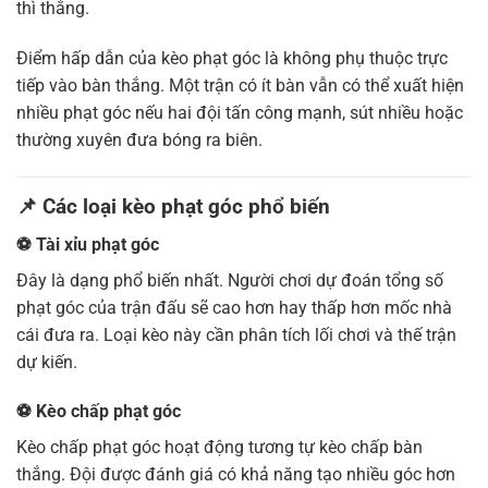
thì thắng.
Điểm hấp dẫn của kèo phạt góc là không phụ thuộc trực
tiếp vào bàn thắng. Một trận có ít bàn vẫn có thể xuất hiện
nhiều phạt góc nếu hai đội tấn công mạnh, sút nhiều hoặc
thường xuyên đưa bóng ra biên.
📌 Các loại kèo phạt góc phổ biến
⚽ Tài xỉu phạt góc
Đây là dạng phổ biến nhất. Người chơi dự đoán tổng số
phạt góc của trận đấu sẽ cao hơn hay thấp hơn mốc nhà
cái đưa ra. Loại kèo này cần phân tích lối chơi và thế trận
dự kiến.
⚽ Kèo chấp phạt góc
Kèo chấp phạt góc hoạt động tương tự kèo chấp bàn
thắng. Đội được đánh giá có khả năng tạo nhiều góc hơn