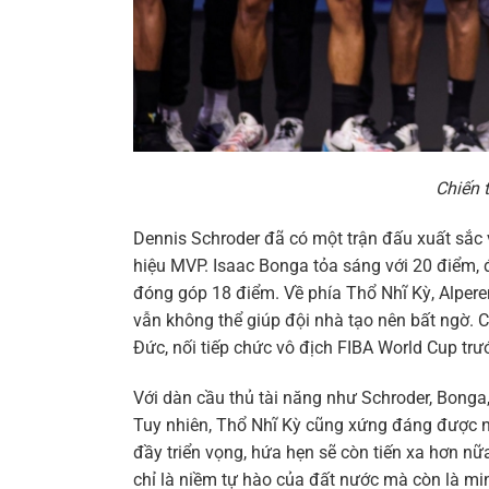
Chiến 
Dennis Schroder đã có một trận đấu xuất sắc
hiệu MVP. Isaac Bonga tỏa sáng với 20 điểm, 
đóng góp 18 điểm. Về phía Thổ Nhĩ Kỳ, Alper
vẫn không thể giúp đội nhà tạo nên bất ngờ. 
Đức, nối tiếp chức vô địch FIBA World Cup trư
Với dàn cầu thủ tài năng như Schroder, Bonga,
Tuy nhiên, Thổ Nhĩ Kỳ cũng xứng đáng được ng
đầy triển vọng, hứa hẹn sẽ còn tiến xa hơn nữ
chỉ là niềm tự hào của đất nước mà còn là min