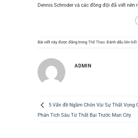
Dennis Schroder và các đồng đội đã viết nên 
Bài viết này được đăng trong
Thể Thao
. Đánh dấu
liên kết
ADMIN
5 Vấn đề Ngầm Chôn Vùi Sự Thất Vọng 
Phân Tích Sâu Từ Thất Bại Trước Man City