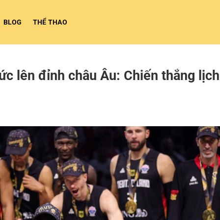
BLOG
THỂ THAO
c lên đỉnh châu Âu: Chiến thắng lịch