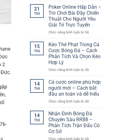
Phân
Giải
Poker Online Hấp Dẫn –
21
Tích
Trí
Trò Chơi Bài Đầy Chiến
Th5
Và
Online
Thuật Cho Người Yêu
Chọn
Đa
Giải Trí Trực Tuyến
Kèo
Nền
Hiệu
Tảng
ở
Chức năng bình luận bị tắt
Quả
–
Poker
Xu
Online
Kèo Thẻ Phạt Trong Cá
15
Hướng
Shane
Hấp
Cược Bóng Đá – Cách
Th5
Trải
Dẫn
Phân Tích Và Chọn Kèo
 Đức
Nghiệm
–
Hợp Lý
p 2
Linh
Trò
Hoạt
Chơi
ở
Chức năng bình luận bị tắt
 Đức.
Cho
Bài
Kèo
Người
Đầy
Thẻ
Cá cược online phù hợp
14
Dùng
Chiến
Phạt
 gặp
người mới – Cách bắt
Th5
Hiện
Thuật
Trong
đầu an toàn và dễ hiểu
ên,
Đại
Cho
Cá
Người
ở
số
Chức năng bình luận bị tắt
Cược
Yêu
Cá
Bóng
Giải
cược
Đá
Nhận Định Bóng Đá
14
Trí
online
–
Chuyên Sâu RR88 –
Th5
Trực
phù
Cách
76-
Phân Tích Trận Đấu Có
Tuyến
hợp
Phân
Cơ Sở
người
Tích
mới
Và
ở
Chức năng bình luận bị tắt
lì