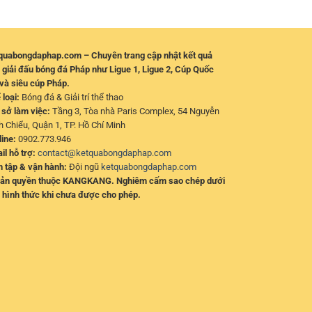
quabongdaphap.com – Chuyên trang cập nhật kết quả
 giải đấu bóng đá Pháp như Ligue 1, Ligue 2, Cúp Quốc
 và siêu cúp Pháp.
 loại:
Bóng đá & Giải trí thể thao
 sở làm việc:
Tầng 3, Tòa nhà Paris Complex, 54 Nguyễn
h Chiểu, Quận 1, TP. Hồ Chí Minh
line:
0902.773.946
il hỗ trợ:
contact@ketquabongdaphap.com
n tập & vận hành:
Đội ngũ
ketquabongdaphap.com
ản quyền thuộc KANGKANG. Nghiêm cấm sao chép dưới
 hình thức khi chưa được cho phép.