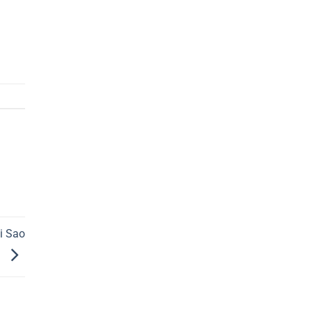
i Sao
m