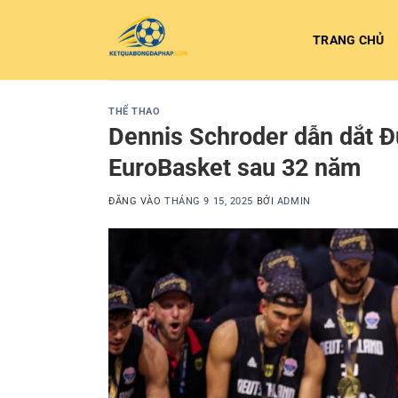
Bỏ
qua
TRANG CHỦ
nội
dung
THỂ THAO
Dennis Schroder dẫn dắt Đứ
EuroBasket sau 32 năm
ĐĂNG VÀO
THÁNG 9 15, 2025
BỞI
ADMIN