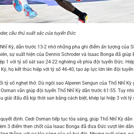
der, cầu thủ xuất sắc của tuyển Đức
 Nhĩ Kỳ, dẫn trước 13-2 nhờ những pha ghi điểm ấn tượng của 
iên, sự xuất hiện của Dennis Schroder và Isaac Bonga đã giúp
p 1 với tỷ số sát sao 24-22 nghiêng về phía đội tuyển Đức. Hiệ
, họ kết thúc hiệp với tỷ số 46-40, tạo áp lực lớn lên đội tuyển
đuổi tỷ số nghẹt thở. Dù ngôi sao Alperen Sengun của Thổ Nhĩ Kỳ
 Osman vẫn giúp đội tuyển Thổ Nhĩ Kỳ dẫn trước 61-55. Tuy nhi
giải đấu đã kịp thời san bằng cách biệt, khép lại hiệp 3 với tỷ 
quyết định. Cedi Osman tiếp tục tỏa sáng, giúp Thổ Nhĩ Kỳ dẫn 
ú ném 3 điểm then chốt của Isaac Bonga đã đưa Đức vượt lên dẫn
ăng thẳng, với sự tỏa sáng của cả hai đội. Nhưng cuối cùng, sự 