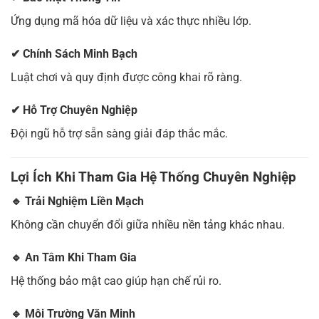
Ứng dụng mã hóa dữ liệu và xác thực nhiều lớp.
✔ Chính Sách Minh Bạch
Luật chơi và quy định được công khai rõ ràng.
✔ Hỗ Trợ Chuyên Nghiệp
Đội ngũ hỗ trợ sẵn sàng giải đáp thắc mắc.
Lợi Ích Khi Tham Gia Hệ Thống Chuyên Nghiệp
🔹 Trải Nghiệm Liền Mạch
Không cần chuyển đổi giữa nhiều nền tảng khác nhau.
🔹 An Tâm Khi Tham Gia
Hệ thống bảo mật cao giúp hạn chế rủi ro.
🔹 Môi Trường Văn Minh