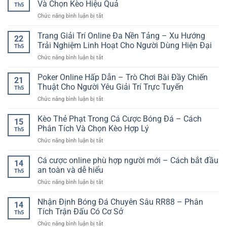
Cách
Và Chọn Kèo Hiệu Quả
Hiệu
Th5
Online
Tiếp
Quả
ở
Chức năng bình luận bị tắt
Hiện
Cận
Cược
Đại
Cá
Tỷ
Trang Giải Trí Online Đa Nền Tảng – Xu Hướng
–
Cược
22
Số
Xu
Trải Nghiệm Linh Hoạt Cho Người Dùng Hiện Đại
Có
Th5
Chính
Hướng
Phân
ở
Chức năng bình luận bị tắt
Xác
Giải
Tích
Trang
Bóng
Trí
Cho
Giải
Poker Online Hấp Dẫn – Trò Chơi Bài Đầy Chiến
Đá
Trực
21
Người
Trí
–
Thuật Cho Người Yêu Giải Trí Trực Tuyến
Tuyến
Chơi
Th5
Online
Cách
Đa
Việt
ở
Chức năng bình luận bị tắt
Đa
Phân
Tiện
Poker
Nền
Tích
Ích
Online
Kèo Thẻ Phạt Trong Cá Cược Bóng Đá – Cách
Tảng
Và
15
Hấp
–
Phân Tích Và Chọn Kèo Hợp Lý
Chọn
Th5
Dẫn
Xu
Kèo
ở
Chức năng bình luận bị tắt
–
Hướng
Hiệu
Kèo
Trò
Trải
Quả
Thẻ
Cá cược online phù hợp người mới – Cách bắt đầu
Chơi
Nghiệm
14
Phạt
Bài
an toàn và dễ hiểu
Linh
Th5
Trong
Đầy
Hoạt
ở
Chức năng bình luận bị tắt
Cá
Chiến
Cho
Cá
Cược
Thuật
Người
cược
Nhận Định Bóng Đá Chuyên Sâu RR88 – Phân
Bóng
Cho
14
Dùng
online
Đá
Tích Trận Đấu Có Cơ Sở
Người
Hiện
Th5
phù
–
Yêu
Đại
ở
Chức năng bình luận bị tắt
hợp
Cách