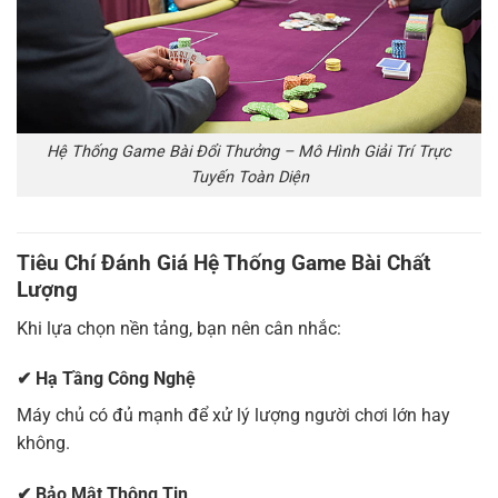
Hệ Thống Game Bài Đổi Thưởng – Mô Hình Giải Trí Trực
Tuyến Toàn Diện
Tiêu Chí Đánh Giá Hệ Thống Game Bài Chất
Lượng
Khi lựa chọn nền tảng, bạn nên cân nhắc:
✔ Hạ Tầng Công Nghệ
Máy chủ có đủ mạnh để xử lý lượng người chơi lớn hay
không.
✔ Bảo Mật Thông Tin