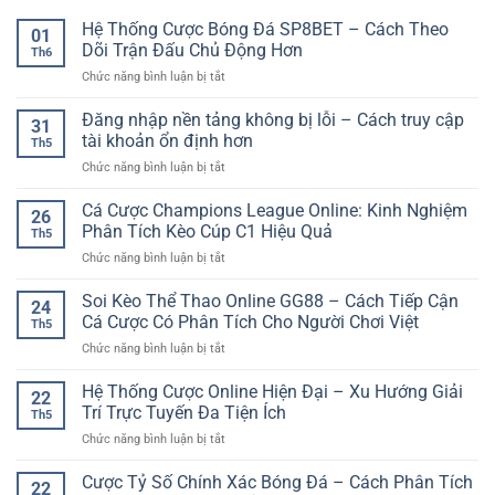
Hệ Thống Cược Bóng Đá SP8BET – Cách Theo
01
Dõi Trận Đấu Chủ Động Hơn
Th6
ở
Chức năng bình luận bị tắt
Hệ
Thống
Đăng nhập nền tảng không bị lỗi – Cách truy cập
31
Cược
tài khoản ổn định hơn
Th5
Bóng
ở
Chức năng bình luận bị tắt
Đá
Đăng
SP8BET
nhập
Cá Cược Champions League Online: Kinh Nghiệm
–
26
nền
Cách
Phân Tích Kèo Cúp C1 Hiệu Quả
Th5
tảng
Theo
ở
Chức năng bình luận bị tắt
không
Dõi
Cá
bị
Trận
Cược
Soi Kèo Thể Thao Online GG88 – Cách Tiếp Cận
lỗi
Đấu
24
Champions
–
Cá Cược Có Phân Tích Cho Người Chơi Việt
Chủ
Th5
League
Cách
Động
ở
Chức năng bình luận bị tắt
Online:
truy
Hơn
Soi
Kinh
cập
Kèo
Hệ Thống Cược Online Hiện Đại – Xu Hướng Giải
Nghiệm
tài
22
Thể
Phân
Trí Trực Tuyến Đa Tiện Ích
khoản
Th5
Thao
Tích
ổn
ở
Chức năng bình luận bị tắt
Online
Kèo
định
Hệ
GG88
Cúp
hơn
Thống
Cược Tỷ Số Chính Xác Bóng Đá – Cách Phân Tích
–
C1
22
Cược