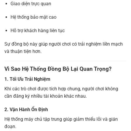
Giao diện trực quan
Hệ thống bảo mật cao
Hỗ trợ khách hàng liên tục
Sự đồng bộ này giúp người chơi có trải nghiệm liền mạch
và thuận tiện hơn.
Vì Sao Hệ Thống Đồng Bộ Lại Quan Trọng?
1. Tối Ưu Trải Nghiệm
Khi các trò chơi được tích hợp chung, người chơi không
cần đăng ký nhiều tài khoản khác nhau.
2. Vận Hành Ổn Định
Hệ thống máy chủ tập trung giúp giảm thiểu lỗi và gián
đoạn.