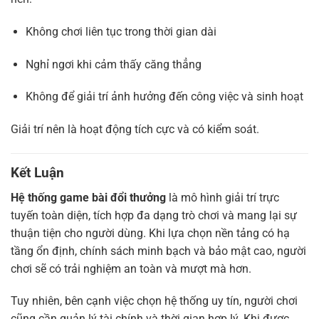
Không chơi liên tục trong thời gian dài
Nghỉ ngơi khi cảm thấy căng thẳng
Không để giải trí ảnh hưởng đến công việc và sinh hoạt
Giải trí nên là hoạt động tích cực và có kiểm soát.
Kết Luận
Hệ thống game bài đổi thưởng
là mô hình giải trí trực
tuyến toàn diện, tích hợp đa dạng trò chơi và mang lại sự
thuận tiện cho người dùng. Khi lựa chọn nền tảng có hạ
tầng ổn định, chính sách minh bạch và bảo mật cao, người
chơi sẽ có trải nghiệm an toàn và mượt mà hơn.
Tuy nhiên, bên cạnh việc chọn hệ thống uy tín, người chơi
cũng cần quản lý tài chính và thời gian hợp lý. Khi được