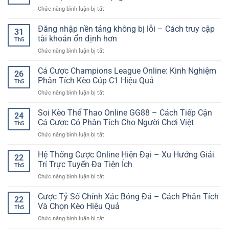
ở
Chức năng bình luận bị tắt
Hệ
Thống
Đăng nhập nền tảng không bị lỗi – Cách truy cập
31
Cược
tài khoản ổn định hơn
Th5
Bóng
ở
Chức năng bình luận bị tắt
Đá
Đăng
SP8BET
nhập
Cá Cược Champions League Online: Kinh Nghiệm
–
26
nền
Cách
Phân Tích Kèo Cúp C1 Hiệu Quả
Th5
tảng
Theo
ở
Chức năng bình luận bị tắt
không
Dõi
Cá
bị
Trận
Cược
Soi Kèo Thể Thao Online GG88 – Cách Tiếp Cận
lỗi
Đấu
24
Champions
–
Cá Cược Có Phân Tích Cho Người Chơi Việt
Chủ
Th5
League
Cách
Động
ở
Chức năng bình luận bị tắt
Online:
truy
Hơn
Soi
Kinh
cập
Kèo
Hệ Thống Cược Online Hiện Đại – Xu Hướng Giải
Nghiệm
tài
22
Thể
Phân
Trí Trực Tuyến Đa Tiện Ích
khoản
Th5
Thao
Tích
ổn
ở
Chức năng bình luận bị tắt
Online
Kèo
định
Hệ
GG88
Cúp
hơn
Thống
Cược Tỷ Số Chính Xác Bóng Đá – Cách Phân Tích
–
C1
22
Cược
Cách
Và Chọn Kèo Hiệu Quả
Hiệu
Th5
Online
Tiếp
Quả
ở
Chức năng bình luận bị tắt
Hiện
Cận
Cược
Đại