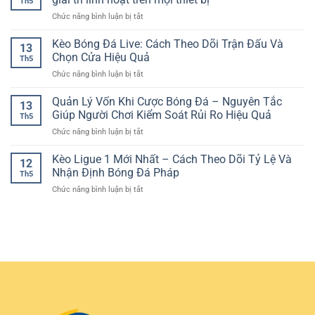
Tuyến
Th5
Đá
Cách
Chọn
ở
Chức năng bình luận bị tắt
Chuyên
bắt
Kèo
Cá
Sâu
đầu
Hợp
cược
Kèo Bóng Đá Live: Cách Theo Dõi Trận Đấu Và
RR88
an
13
Lý
trực
–
Chọn Cửa Hiệu Quả
toàn
Th5
tuyến
Phân
và
ở
Chức năng bình luận bị tắt
hỗ
Tích
dễ
Kèo
trợ
Trận
hiểu
Bóng
Quản Lý Vốn Khi Cược Bóng Đá – Nguyên Tắc
mobile
Đấu
13
Đá
–
Giúp Người Chơi Kiểm Soát Rủi Ro Hiệu Quả
Có
Th5
Live:
Trải
Cơ
ở
Chức năng bình luận bị tắt
Cách
nghiệm
Sở
Quản
Theo
giải
Lý
Kèo Ligue 1 Mới Nhất – Cách Theo Dõi Tỷ Lệ Và
Dõi
trí
12
Vốn
Trận
Nhận Định Bóng Đá Pháp
linh
Th5
Khi
Đấu
hoạt
ở
Chức năng bình luận bị tắt
Cược
Và
trên
Kèo
Bóng
Chọn
mọi
Ligue
Đá
Cửa
thiết
1
–
Hiệu
bị
Mới
Nguyên
Quả
Nhất
Tắc
–
Giúp
Cách
Người
Theo
Chơi
Dõi
Kiểm
Tỷ
Soát