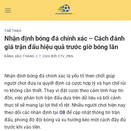
Bỏ
qua
nội
dung
THỂ THAO
Nhận định bóng đá chính xác – Cách đánh
giá trận đấu hiệu quả trước giờ bóng lăn
ĐĂNG VÀO
THÁNG 2 7, 2026
BỞI
CTV_PBN
Nhận định bóng đá chính xác là yếu tố then chốt giúp
người chơi đưa ra quyết định cá cược hợp lý và hạn chế rủi
ro không cần thiết. Thay vì đặt cược theo cảm tính hay tin
đồn, việc phân tích trận đấu dựa trên dữ liệu và bối cảnh
thực tế sẽ mang lại lợi thế rõ rệt. Nhiều người chơi hiện nay
theo dõi các nhận định tại
O8
để cập nhật thông tin trận
đấu, phong độ đội bóng và xu hướng kèo một cách đầy đủ
trước khi vào tiền.