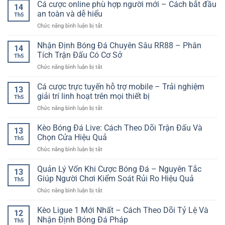
Thẻ
Cá cược online phù hợp người mới – Cách bắt đầu
Chơi
Nghiệm
14
Phạt
Bài
an toàn và dễ hiểu
Linh
Th5
Trong
Đầy
Hoạt
ở
Chức năng bình luận bị tắt
Cá
Chiến
Cho
Cá
Cược
Thuật
Người
cược
Nhận Định Bóng Đá Chuyên Sâu RR88 – Phân
Bóng
Cho
14
Dùng
online
Đá
Tích Trận Đấu Có Cơ Sở
Người
Hiện
Th5
phù
–
Yêu
Đại
ở
Chức năng bình luận bị tắt
hợp
Cách
Giải
Nhận
người
Phân
Trí
Định
Cá cược trực tuyến hỗ trợ mobile – Trải nghiệm
mới
Tích
13
Trực
Bóng
–
giải trí linh hoạt trên mọi thiết bị
Và
Tuyến
Th5
Đá
Cách
Chọn
ở
Chức năng bình luận bị tắt
Chuyên
bắt
Kèo
Cá
Sâu
đầu
Hợp
cược
Kèo Bóng Đá Live: Cách Theo Dõi Trận Đấu Và
RR88
an
13
Lý
trực
–
Chọn Cửa Hiệu Quả
toàn
Th5
tuyến
Phân
và
ở
Chức năng bình luận bị tắt
hỗ
Tích
dễ
Kèo
trợ
Trận
hiểu
Bóng
Quản Lý Vốn Khi Cược Bóng Đá – Nguyên Tắc
mobile
Đấu
13
Đá
–
Giúp Người Chơi Kiểm Soát Rủi Ro Hiệu Quả
Có
Th5
Live:
Trải
Cơ
ở
Chức năng bình luận bị tắt
Cách
nghiệm
Sở
Quản
Theo
giải
Lý
Kèo Ligue 1 Mới Nhất – Cách Theo Dõi Tỷ Lệ Và
Dõi
trí
12
Vốn
Trận
Nhận Định Bóng Đá Pháp
linh
Th5
Khi