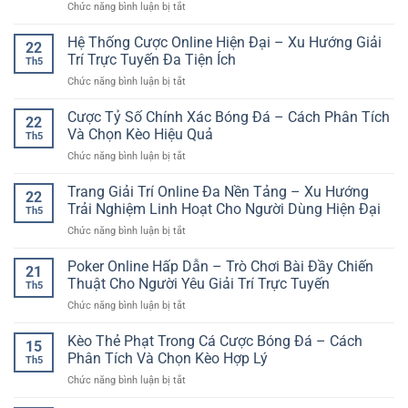
ở
Chức năng bình luận bị tắt
Online:
truy
Hơn
Soi
Kinh
cập
Kèo
Hệ Thống Cược Online Hiện Đại – Xu Hướng Giải
Nghiệm
tài
22
Thể
Phân
Trí Trực Tuyến Đa Tiện Ích
khoản
Th5
Thao
Tích
ổn
ở
Chức năng bình luận bị tắt
Online
Kèo
định
Hệ
GG88
Cúp
hơn
Thống
Cược Tỷ Số Chính Xác Bóng Đá – Cách Phân Tích
–
C1
22
Cược
Cách
Và Chọn Kèo Hiệu Quả
Hiệu
Th5
Online
Tiếp
Quả
ở
Chức năng bình luận bị tắt
Hiện
Cận
Cược
Đại
Cá
Tỷ
Trang Giải Trí Online Đa Nền Tảng – Xu Hướng
–
Cược
22
Số
Xu
Trải Nghiệm Linh Hoạt Cho Người Dùng Hiện Đại
Có
Th5
Chính
Hướng
Phân
ở
Chức năng bình luận bị tắt
Xác
Giải
Tích
Trang
Bóng
Trí
Cho
Giải
Poker Online Hấp Dẫn – Trò Chơi Bài Đầy Chiến
Đá
Trực
21
Người
Trí
–
Thuật Cho Người Yêu Giải Trí Trực Tuyến
Tuyến
Chơi
Th5
Online
Cách
Đa
Việt
ở
Chức năng bình luận bị tắt
Đa
Phân
Tiện
Poker
Nền
Tích
Ích
Online
Kèo Thẻ Phạt Trong Cá Cược Bóng Đá – Cách
Tảng
Và
15
Hấp
–
Phân Tích Và Chọn Kèo Hợp Lý
Chọn
Th5
Dẫn
Xu
Kèo
ở
Chức năng bình luận bị tắt
–
Hướng
Hiệu
Kèo
Trò
Trải
Quả