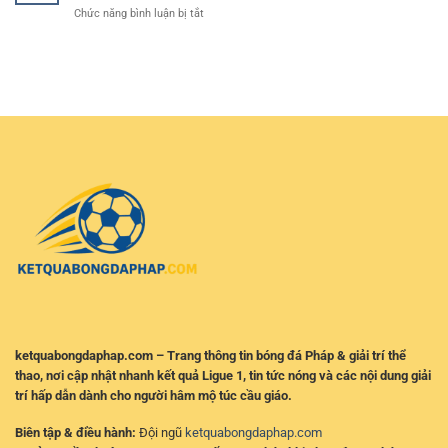
Đấu
hoạt
ở
Chức năng bình luận bị tắt
Cược
Và
trên
Kèo
Bóng
Chọn
mọi
Ligue
Đá
Cửa
thiết
1
–
Hiệu
bị
Mới
Nguyên
Quả
Nhất
Tắc
–
Giúp
Cách
Người
Theo
Chơi
Dõi
Kiểm
Tỷ
Soát
Lệ
Rủi
Và
Ro
Nhận
Hiệu
Định
Quả
Bóng
Đá
Pháp
ketquabongdaphap.com – Trang thông tin bóng đá Pháp & giải trí thể
thao, nơi cập nhật nhanh kết quả Ligue 1, tin tức nóng và các nội dung giải
trí hấp dẫn dành cho người hâm mộ túc cầu giáo.
Biên tập & điều hành:
Đội ngũ
ketquabongdaphap.com