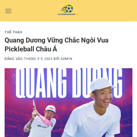
Bỏ
qua
nội
dung
THỂ THAO
Quang Dương Vững Chắc Ngôi Vua
Pickleball Châu Á
ĐĂNG VÀO
THÁNG 9 9, 2025
BỞI
ADMIN