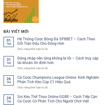
BÀI VIẾT MỚI
Hệ Thống Cược Bóng Đá SP8BET – Cách Theo
01
Dõi Trận Đấu Chủ Động Hơn
Th6
ở
Chức năng bình luận bị tắt
Hệ
Thống
Đăng nhập nền tảng không bị lỗi – Cách truy cập
31
Cược
tài khoản ổn định hơn
Th5
Bóng
ở
Chức năng bình luận bị tắt
Đá
Đăng
SP8BET
nhập
Cá Cược Champions League Online: Kinh Nghiệm
–
26
nền
Cách
Phân Tích Kèo Cúp C1 Hiệu Quả
Th5
tảng
Theo
ở
Chức năng bình luận bị tắt
không
Dõi
Cá
bị
Trận
Cược
Soi Kèo Thể Thao Online GG88 – Cách Tiếp Cận
lỗi
Đấu
24
Champions
–
Cá Cược Có Phân Tích Cho Người Chơi Việt
Chủ
Th5
League
Cách
Động