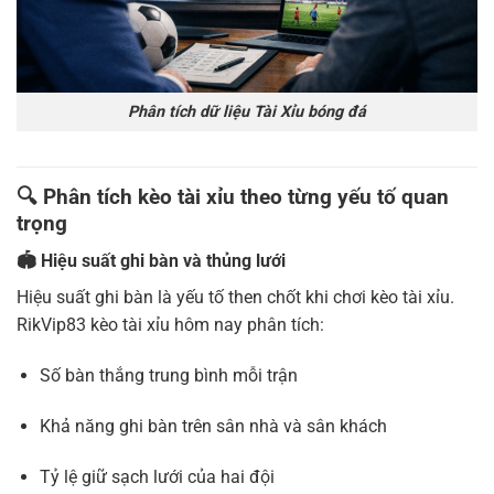
Phân tích dữ liệu Tài Xỉu bóng đá
🔍 Phân tích kèo tài xỉu theo từng yếu tố quan
trọng
🏟️ Hiệu suất ghi bàn và thủng lưới
Hiệu suất ghi bàn là yếu tố then chốt khi chơi kèo tài xỉu.
RikVip83 kèo tài xỉu hôm nay phân tích:
Số bàn thắng trung bình mỗi trận
Khả năng ghi bàn trên sân nhà và sân khách
Tỷ lệ giữ sạch lưới của hai đội