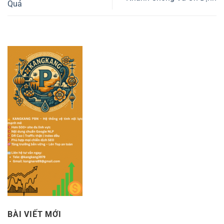
Quả
BÀI VIẾT MỚI