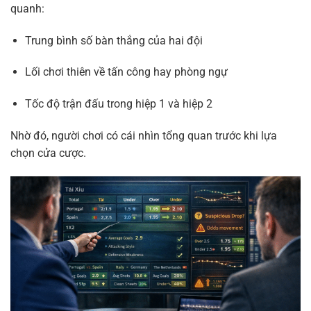
quanh:
Trung bình số bàn thắng của hai đội
Lối chơi thiên về tấn công hay phòng ngự
Tốc độ trận đấu trong hiệp 1 và hiệp 2
Nhờ đó, người chơi có cái nhìn tổng quan trước khi lựa
chọn cửa cược.