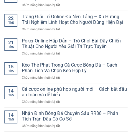
Online
Tiếp
Quả
ở
Chức năng bình luận bị tắt
Hiện
Cận
Cược
Đại
Cá
Tỷ
Trang Giải Trí Online Đa Nền Tảng – Xu Hướng
–
Cược
22
Số
Xu
Trải Nghiệm Linh Hoạt Cho Người Dùng Hiện Đại
Có
Th5
Chính
Hướng
Phân
ở
Chức năng bình luận bị tắt
Xác
Giải
Tích
Trang
Bóng
Trí
Cho
Giải
Poker Online Hấp Dẫn – Trò Chơi Bài Đầy Chiến
Đá
Trực
21
Người
Trí
–
Thuật Cho Người Yêu Giải Trí Trực Tuyến
Tuyến
Chơi
Th5
Online
Cách
Đa
Việt
ở
Chức năng bình luận bị tắt
Đa
Phân
Tiện
Poker
Nền
Tích
Ích
Online
Kèo Thẻ Phạt Trong Cá Cược Bóng Đá – Cách
Tảng
Và
15
Hấp
–
Phân Tích Và Chọn Kèo Hợp Lý
Chọn
Th5
Dẫn
Xu
Kèo
ở
Chức năng bình luận bị tắt
–
Hướng
Hiệu
Kèo
Trò
Trải
Quả
Thẻ
Cá cược online phù hợp người mới – Cách bắt đầu
Chơi
Nghiệm
14
Phạt
Bài
an toàn và dễ hiểu
Linh
Th5
Trong
Đầy
Hoạt
ở
Chức năng bình luận bị tắt
Cá
Chiến
Cho
Cá
Cược
Thuật
Người
cược
Nhận Định Bóng Đá Chuyên Sâu RR88 – Phân
Bóng
Cho
14
Dùng
online
Đá
Tích Trận Đấu Có Cơ Sở
Người
Hiện
Th5
phù
–
Yêu
Đại
ở
Chức năng bình luận bị tắt
hợp
Cách
Giải
Nhận
người