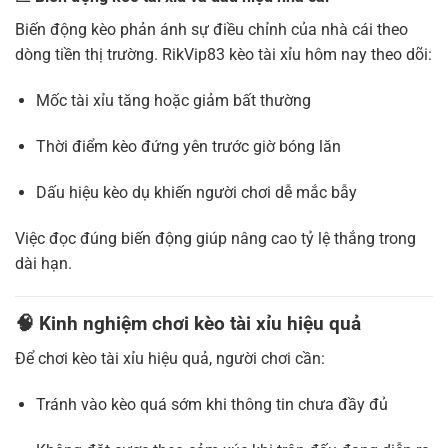
Biến động kèo phản ánh sự điều chỉnh của nhà cái theo
dòng tiền thị trường. RikVip83 kèo tài xỉu hôm nay theo dõi:
Mốc tài xỉu tăng hoặc giảm bất thường
Thời điểm kèo đứng yên trước giờ bóng lăn
Dấu hiệu kèo dụ khiến người chơi dễ mắc bẫy
Việc đọc đúng biến động giúp nâng cao tỷ lệ thắng trong
dài hạn.
🧠 Kinh nghiệm chơi kèo tài xỉu hiệu quả
Để chơi kèo tài xỉu hiệu quả, người chơi cần:
Tránh vào kèo quá sớm khi thông tin chưa đầy đủ