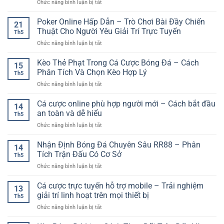
ở
Chức năng bình luận bị tắt
Xác
Giải
Tích
Trang
Bóng
Trí
Cho
Giải
Poker Online Hấp Dẫn – Trò Chơi Bài Đầy Chiến
Đá
Trực
21
Người
Trí
–
Thuật Cho Người Yêu Giải Trí Trực Tuyến
Tuyến
Chơi
Th5
Online
Cách
Đa
Việt
ở
Chức năng bình luận bị tắt
Đa
Phân
Tiện
Poker
Nền
Tích
Ích
Online
Kèo Thẻ Phạt Trong Cá Cược Bóng Đá – Cách
Tảng
Và
15
Hấp
–
Phân Tích Và Chọn Kèo Hợp Lý
Chọn
Th5
Dẫn
Xu
Kèo
ở
Chức năng bình luận bị tắt
–
Hướng
Hiệu
Kèo
Trò
Trải
Quả
Thẻ
Cá cược online phù hợp người mới – Cách bắt đầu
Chơi
Nghiệm
14
Phạt
Bài
an toàn và dễ hiểu
Linh
Th5
Trong
Đầy
Hoạt
ở
Chức năng bình luận bị tắt
Cá
Chiến
Cho
Cá
Cược
Thuật
Người
cược
Nhận Định Bóng Đá Chuyên Sâu RR88 – Phân
Bóng
Cho
14
Dùng
online
Đá
Tích Trận Đấu Có Cơ Sở
Người
Hiện
Th5
phù
–
Yêu
Đại
ở
Chức năng bình luận bị tắt
hợp
Cách
Giải
Nhận
người
Phân
Trí
Định
Cá cược trực tuyến hỗ trợ mobile – Trải nghiệm
mới
Tích
13
Trực
Bóng
–
giải trí linh hoạt trên mọi thiết bị
Và
Tuyến
Th5
Đá
Cách
Chọn
ở
Chức năng bình luận bị tắt
Chuyên
bắt
Kèo
Cá
Sâu
đầu
Hợp
cược