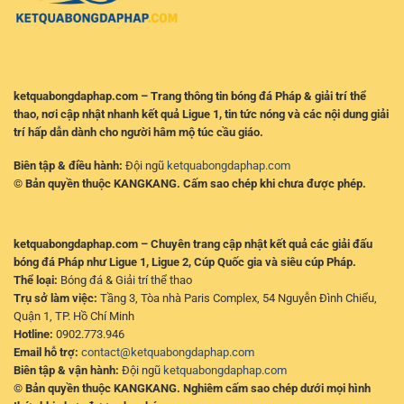
Định
Quả
Bóng
Đá
Pháp
ketquabongdaphap.com – Trang thông tin bóng đá Pháp & giải trí thể
thao, nơi cập nhật nhanh kết quả Ligue 1, tin tức nóng và các nội dung giải
trí hấp dẫn dành cho người hâm mộ túc cầu giáo.
Biên tập & điều hành:
Đội ngũ
ketquabongdaphap.com
© Bản quyền thuộc KANGKANG. Cấm sao chép khi chưa được phép.
ketquabongdaphap.com – Chuyên trang cập nhật kết quả các giải đấu
bóng đá Pháp như Ligue 1, Ligue 2, Cúp Quốc gia và siêu cúp Pháp.
Thể loại:
Bóng đá & Giải trí thể thao
Trụ sở làm việc:
Tầng 3, Tòa nhà Paris Complex, 54 Nguyễn Đình Chiểu,
Quận 1, TP. Hồ Chí Minh
Hotline:
0902.773.946
Email hỗ trợ:
contact@ketquabongdaphap.com
Biên tập & vận hành:
Đội ngũ
ketquabongdaphap.com
© Bản quyền thuộc KANGKANG. Nghiêm cấm sao chép dưới mọi hình