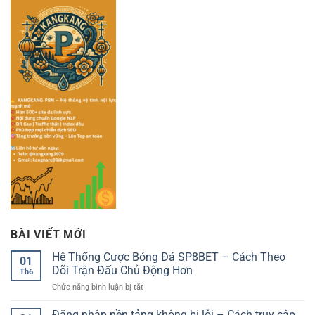
BÀI VIẾT MỚI
Hệ Thống Cược Bóng Đá SP8BET – Cách Theo
01
Dõi Trận Đấu Chủ Động Hơn
Th6
ở
Chức năng bình luận bị tắt
Hệ
Thống
Đăng nhập nền tảng không bị lỗi – Cách truy cập