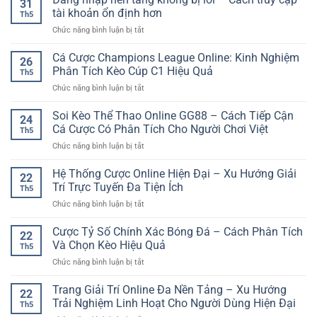
31
Cược
tài khoản ổn định hơn
Th5
Bóng
ở
Chức năng bình luận bị tắt
Đá
Đăng
SP8BET
nhập
Cá Cược Champions League Online: Kinh Nghiệm
–
26
nền
Cách
Phân Tích Kèo Cúp C1 Hiệu Quả
Th5
tảng
Theo
ở
Chức năng bình luận bị tắt
không
Dõi
Cá
bị
Trận
Cược
Soi Kèo Thể Thao Online GG88 – Cách Tiếp Cận
lỗi
Đấu
24
Champions
–
Cá Cược Có Phân Tích Cho Người Chơi Việt
Chủ
Th5
League
Cách
Động
ở
Chức năng bình luận bị tắt
Online:
truy
Hơn
Soi
Kinh
cập
Kèo
Hệ Thống Cược Online Hiện Đại – Xu Hướng Giải
Nghiệm
tài
22
Thể
Phân
Trí Trực Tuyến Đa Tiện Ích
khoản
Th5
Thao
Tích
ổn
ở
Chức năng bình luận bị tắt
Online
Kèo
định
Hệ
GG88
Cúp
hơn
Thống
Cược Tỷ Số Chính Xác Bóng Đá – Cách Phân Tích
–
C1
22
Cược
Cách
Và Chọn Kèo Hiệu Quả
Hiệu
Th5
Online
Tiếp
Quả
ở
Chức năng bình luận bị tắt
Hiện
Cận
Cược
Đại
Cá
Tỷ
Trang Giải Trí Online Đa Nền Tảng – Xu Hướng
–
Cược
22
Số
Xu
Trải Nghiệm Linh Hoạt Cho Người Dùng Hiện Đại
Có
Th5
Chính
Hướng
Phân