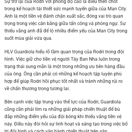
Sự trở lại của Rodri với phong độ cao là điều then chốt
trong kế hoạch tái thiết sức mạnh tuyến giữa của Man City.
Anh là một tiền vệ đánh chặn xuất sắc, đóng vai trò quan
trọng trong việc cân bằng giữa tấn công và phòng ngự. Sự
thiếu vắng anh đã để lộ nhiều điểm yếu của Man City trong
suốt mùa giải vừa qua.
HLV Guardiola hiểu rõ tầm quan trọng của Rodri trong đội
hình. Việc giữ cho tiền vệ người Tây Ban Nha luôn trong
trạng thái sung mãn là một trong những ưu tiên hàng đầu
của ông. Ông cần phải có những kế hoạch tập luyện phù
hợp để giúp Rodri hồi phục tốt nhất và tránh những rủi ro
về chấn thương trong tương lai.
Bên cạnh việc tập trung vào thể lực của Rodri, Guardiola
cũng cần phải tìm ra những giải pháp chiến thuật để bù
đắp những điểm yếu của đội bóng khi thiếu vắng tiền vệ
này. Điều này đòi hỏi sự linh hoạt và sáng tạo trong việc bố
trí đội hình và cách vận hành chiến thuật trên sân.