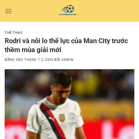
Bỏ
qua
nội
dung
THỂ THAO
Rodri và nỗi lo thể lực của Man City trước
thềm mùa giải mới
ĐĂNG VÀO
THÁNG 7 2, 2025
BỞI
ADMIN