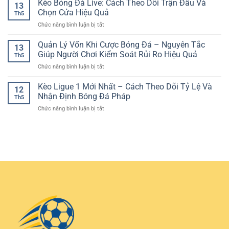
Kèo Bóng Đá Live: Cách Theo Dõi Trận Đấu Và
RR88
an
13
Lý
trực
–
Chọn Cửa Hiệu Quả
toàn
Th5
tuyến
Phân
và
ở
Chức năng bình luận bị tắt
hỗ
Tích
dễ
Kèo
trợ
Trận
hiểu
Bóng
Quản Lý Vốn Khi Cược Bóng Đá – Nguyên Tắc
mobile
Đấu
13
Đá
–
Giúp Người Chơi Kiểm Soát Rủi Ro Hiệu Quả
Có
Th5
Live:
Trải
Cơ
ở
Chức năng bình luận bị tắt
Cách
nghiệm
Sở
Quản
Theo
giải
Lý
Kèo Ligue 1 Mới Nhất – Cách Theo Dõi Tỷ Lệ Và
Dõi
trí
12
Vốn
Trận
Nhận Định Bóng Đá Pháp
linh
Th5
Khi
Đấu
hoạt
ở
Chức năng bình luận bị tắt
Cược
Và
trên
Kèo
Bóng
Chọn
mọi
Ligue
Đá
Cửa
thiết
1
–
Hiệu
bị
Mới
Nguyên
Quả
Nhất
Tắc
–
Giúp
Cách
Người
Theo
Chơi
Dõi
Kiểm
Tỷ
Soát
Lệ
Rủi
Và
Ro
Nhận
Hiệu