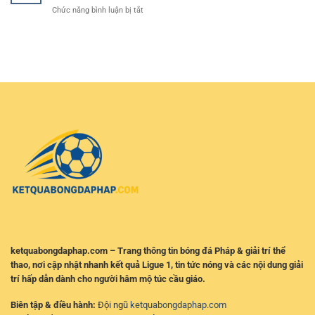
Đấu
hoạt
ở
Chức năng bình luận bị tắt
Cược
Và
trên
Kèo
Bóng
Chọn
mọi
Ligue
Đá
Cửa
thiết
1
–
Hiệu
bị
Mới
Nguyên
Quả
Nhất
Tắc
–
Giúp
Cách
Người
Theo
Chơi
Dõi
Kiểm
Tỷ
Soát
Lệ
Rủi
Và
Ro
Nhận
Hiệu
Định
Quả
Bóng
Đá
Pháp
ketquabongdaphap.com – Trang thông tin bóng đá Pháp & giải trí thể
thao, nơi cập nhật nhanh kết quả Ligue 1, tin tức nóng và các nội dung giải
trí hấp dẫn dành cho người hâm mộ túc cầu giáo.
Biên tập & điều hành:
Đội ngũ
ketquabongdaphap.com