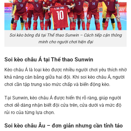
Soi kèo bóng đá tại Thể thao Sunwin – Cách tiếp cận thông
minh cho người chơi hiện đại
Soi kèo châu Á tại Thể thao Sunwin
Kèo châu Á là loại kèo được nhiều người chơi yêu thích nhờ
khả năng cân bằng giữa hai đội. Khi soi kèo châu Á, người
chơi cần tập trung vào mức chấp và biến động kèo.
Tại Sunwin, kèo châu Á được hiển thị rõ ràng, giúp người
chơi dễ dàng nhận biết đội cửa trên, cửa dưới và mức độ
rủi ro của từng lựa chọn.
Soi kèo châu Âu – đơn giản nhưng cần tỉnh táo