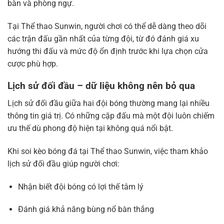
bàn và phòng ngự.
Tại Thể thao Sunwin, người chơi có thể dễ dàng theo dõi
các trận đấu gần nhất của từng đội, từ đó đánh giá xu
hướng thi đấu và mức độ ổn định trước khi lựa chọn cửa
cược phù hợp.
Lịch sử đối đầu – dữ liệu không nên bỏ qua
Lịch sử đối đầu giữa hai đội bóng thường mang lại nhiều
thông tin giá trị. Có những cặp đấu mà một đội luôn chiếm
ưu thế dù phong độ hiện tại không quá nổi bật.
Khi soi kèo bóng đá tại Thể thao Sunwin, việc tham khảo
lịch sử đối đầu giúp người chơi:
Nhận biết đội bóng có lợi thế tâm lý
Đánh giá khả năng bùng nổ bàn thắng