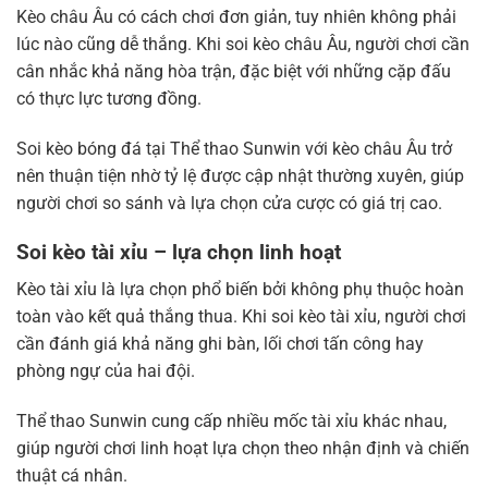
Kèo châu Âu có cách chơi đơn giản, tuy nhiên không phải
lúc nào cũng dễ thắng. Khi soi kèo châu Âu, người chơi cần
cân nhắc khả năng hòa trận, đặc biệt với những cặp đấu
có thực lực tương đồng.
Soi kèo bóng đá tại Thể thao Sunwin với kèo châu Âu trở
nên thuận tiện nhờ tỷ lệ được cập nhật thường xuyên, giúp
người chơi so sánh và lựa chọn cửa cược có giá trị cao.
Soi kèo tài xỉu – lựa chọn linh hoạt
Kèo tài xỉu là lựa chọn phổ biến bởi không phụ thuộc hoàn
toàn vào kết quả thắng thua. Khi soi kèo tài xỉu, người chơi
cần đánh giá khả năng ghi bàn, lối chơi tấn công hay
phòng ngự của hai đội.
Thể thao Sunwin cung cấp nhiều mốc tài xỉu khác nhau,
giúp người chơi linh hoạt lựa chọn theo nhận định và chiến
thuật cá nhân.