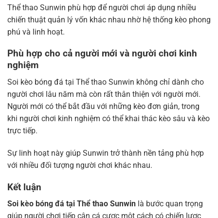
Thể thao Sunwin phù hợp để người chơi áp dụng nhiều
chiến thuật quản lý vốn khác nhau nhờ hệ thống kèo phong
phú và linh hoạt.
Phù hợp cho cả người mới và người chơi kinh
nghiệm
Soi kèo bóng đá tại Thể thao Sunwin không chỉ dành cho
người chơi lâu năm mà còn rất thân thiện với người mới.
Người mới có thể bắt đầu với những kèo đơn giản, trong
khi người chơi kinh nghiệm có thể khai thác kèo sâu và kèo
trực tiếp.
Sự linh hoạt này giúp Sunwin trở thành nền tảng phù hợp
với nhiều đối tượng người chơi khác nhau.
Kết luận
Soi kèo bóng đá tại Thể thao Sunwin
là bước quan trọng
giúp người chơi tiếp cận cá cược một cách có chiến lược