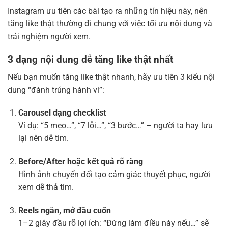
Instagram ưu tiên các bài tạo ra những tín hiệu này, nên
tăng like thật thường đi chung với việc tối ưu nội dung và
trải nghiệm người xem.
3 dạng nội dung dễ tăng like thật nhất
Nếu bạn muốn tăng like thật nhanh, hãy ưu tiên 3 kiểu nội
dung “đánh trúng hành vi”:
Carousel dạng checklist
Ví dụ: “5 mẹo…”, “7 lỗi…”, “3 bước…” – người ta hay lưu
lại nên dễ tim.
Before/After hoặc kết quả rõ ràng
Hình ảnh chuyển đổi tạo cảm giác thuyết phục, người
xem dễ thả tim.
Reels ngắn, mở đầu cuốn
1–2 giây đầu rõ lợi ích: “Đừng làm điều này nếu…” sẽ