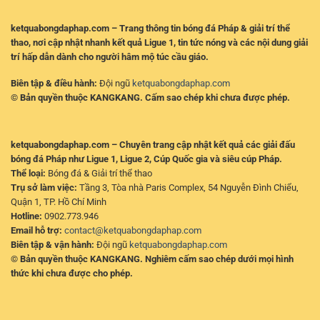
ketquabongdaphap.com – Trang thông tin bóng đá Pháp & giải trí thể
thao, nơi cập nhật nhanh kết quả Ligue 1, tin tức nóng và các nội dung giải
trí hấp dẫn dành cho người hâm mộ túc cầu giáo.
Biên tập & điều hành:
Đội ngũ
ketquabongdaphap.com
© Bản quyền thuộc KANGKANG. Cấm sao chép khi chưa được phép.
ketquabongdaphap.com – Chuyên trang cập nhật kết quả các giải đấu
bóng đá Pháp như Ligue 1, Ligue 2, Cúp Quốc gia và siêu cúp Pháp.
Thể loại:
Bóng đá & Giải trí thể thao
Trụ sở làm việc:
Tầng 3, Tòa nhà Paris Complex, 54 Nguyễn Đình Chiểu,
Quận 1, TP. Hồ Chí Minh
Hotline:
0902.773.946
Email hỗ trợ:
contact@ketquabongdaphap.com
Biên tập & vận hành:
Đội ngũ
ketquabongdaphap.com
© Bản quyền thuộc KANGKANG. Nghiêm cấm sao chép dưới mọi hình
thức khi chưa được cho phép.