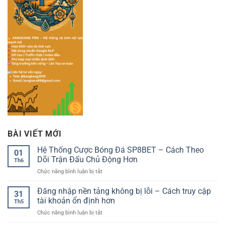
BÀI VIẾT MỚI
Hệ Thống Cược Bóng Đá SP8BET – Cách Theo
01
Dõi Trận Đấu Chủ Động Hơn
Th6
ở
Chức năng bình luận bị tắt
Hệ
Thống
Đăng nhập nền tảng không bị lỗi – Cách truy cập
31
Cược
tài khoản ổn định hơn
Th5
Bóng
ở
Chức năng bình luận bị tắt
Đá
Đăng
SP8BET