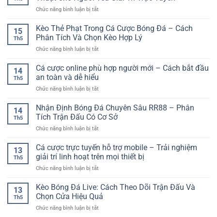
Online
Cách
Đa
Việt
ở
Chức năng bình luận bị tắt
Đa
Phân
Tiện
Poker
Nền
Tích
Ích
Online
Kèo Thẻ Phạt Trong Cá Cược Bóng Đá – Cách
Tảng
Và
15
Hấp
–
Phân Tích Và Chọn Kèo Hợp Lý
Chọn
Th5
Dẫn
Xu
Kèo
ở
Chức năng bình luận bị tắt
–
Hướng
Hiệu
Kèo
Trò
Trải
Quả
Thẻ
Cá cược online phù hợp người mới – Cách bắt đầu
Chơi
Nghiệm
14
Phạt
Bài
an toàn và dễ hiểu
Linh
Th5
Trong
Đầy
Hoạt
ở
Chức năng bình luận bị tắt
Cá
Chiến
Cho
Cá
Cược
Thuật
Người
cược
Nhận Định Bóng Đá Chuyên Sâu RR88 – Phân
Bóng
Cho
14
Dùng
online
Đá
Tích Trận Đấu Có Cơ Sở
Người
Hiện
Th5
phù
–
Yêu
Đại
ở
Chức năng bình luận bị tắt
hợp
Cách
Giải
Nhận
người
Phân
Trí
Định
Cá cược trực tuyến hỗ trợ mobile – Trải nghiệm
mới
Tích
13
Trực
Bóng
–
giải trí linh hoạt trên mọi thiết bị
Và
Tuyến
Th5
Đá
Cách
Chọn
ở
Chức năng bình luận bị tắt
Chuyên
bắt
Kèo
Cá
Sâu
đầu
Hợp
cược
Kèo Bóng Đá Live: Cách Theo Dõi Trận Đấu Và
RR88
an
13
Lý
trực
–
Chọn Cửa Hiệu Quả
toàn
Th5
tuyến
Phân
và
ở
Chức năng bình luận bị tắt
hỗ
Tích
dễ
Kèo