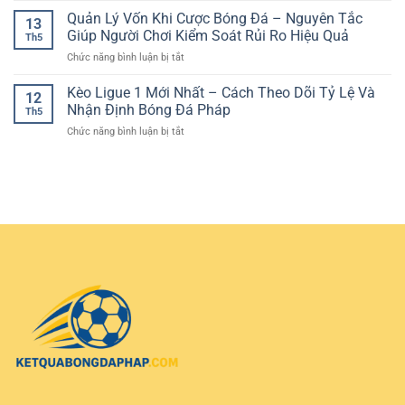
trợ
Trận
hiểu
Bóng
Quản Lý Vốn Khi Cược Bóng Đá – Nguyên Tắc
mobile
Đấu
13
Đá
–
Giúp Người Chơi Kiểm Soát Rủi Ro Hiệu Quả
Có
Th5
Live:
Trải
Cơ
ở
Chức năng bình luận bị tắt
Cách
nghiệm
Sở
Quản
Theo
giải
Lý
Kèo Ligue 1 Mới Nhất – Cách Theo Dõi Tỷ Lệ Và
Dõi
trí
12
Vốn
Trận
Nhận Định Bóng Đá Pháp
linh
Th5
Khi
Đấu
hoạt
ở
Chức năng bình luận bị tắt
Cược
Và
trên
Kèo
Bóng
Chọn
mọi
Ligue
Đá
Cửa
thiết
1
–
Hiệu
bị
Mới
Nguyên
Quả
Nhất
Tắc
–
Giúp
Cách
Người
Theo
Chơi
Dõi
Kiểm
Tỷ
Soát
Lệ
Rủi
Và
Ro
Nhận
Hiệu
Định
Quả
Bóng
Đá
Pháp