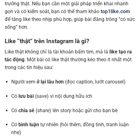
trưởng thật. Nếu bạn cần một giải pháp triển khai nhanh
gọn và có kiểm soát, bạn có thể tham khảo
top1like.com
để tăng like theo nhịp phù hợp, giúp bài đăng trông “có sức
sống” hơn.
Like “thật” trên Instagram là gì?
Like thật không chỉ là tài khoản bấm tim, mà là
like tạo ra
tác động
. Một bài có like thật thường kéo theo ít nhất một
trong các tín hiệu sau:
Người xem
ở lại lâu hơn
(đọc caption, lướt carousel)
Có
lưu bài
(save) vì nội dung hữu ích
Có
chia sẻ
(share) lên story hoặc gửi cho bạn bè
Có
bình luận
tự nhiên (hỏi thêm, đồng tình, tranh luận
nhẹ)