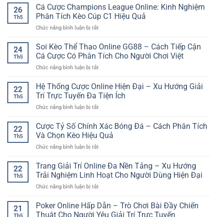
nhập
Cá Cược Champions League Online: Kinh Nghiệm
–
26
nền
Cách
Phân Tích Kèo Cúp C1 Hiệu Quả
Th5
tảng
Theo
ở
Chức năng bình luận bị tắt
không
Dõi
Cá
bị
Trận
Cược
Soi Kèo Thể Thao Online GG88 – Cách Tiếp Cận
lỗi
Đấu
24
Champions
–
Cá Cược Có Phân Tích Cho Người Chơi Việt
Chủ
Th5
League
Cách
Động
ở
Chức năng bình luận bị tắt
Online:
truy
Hơn
Soi
Kinh
cập
Kèo
Hệ Thống Cược Online Hiện Đại – Xu Hướng Giải
Nghiệm
tài
22
Thể
Phân
Trí Trực Tuyến Đa Tiện Ích
khoản
Th5
Thao
Tích
ổn
ở
Chức năng bình luận bị tắt
Online
Kèo
định
Hệ
GG88
Cúp
hơn
Thống
Cược Tỷ Số Chính Xác Bóng Đá – Cách Phân Tích
–
C1
22
Cược
Cách
Và Chọn Kèo Hiệu Quả
Hiệu
Th5
Online
Tiếp
Quả
ở
Chức năng bình luận bị tắt
Hiện
Cận
Cược
Đại
Cá
Tỷ
Trang Giải Trí Online Đa Nền Tảng – Xu Hướng
–
Cược
22
Số
Xu
Trải Nghiệm Linh Hoạt Cho Người Dùng Hiện Đại
Có
Th5
Chính
Hướng
Phân
ở
Chức năng bình luận bị tắt
Xác
Giải
Tích
Trang
Bóng
Trí
Cho
Giải
Poker Online Hấp Dẫn – Trò Chơi Bài Đầy Chiến
Đá
Trực
21
Người
Trí
–
Thuật Cho Người Yêu Giải Trí Trực Tuyến
Tuyến
Chơi
Th5