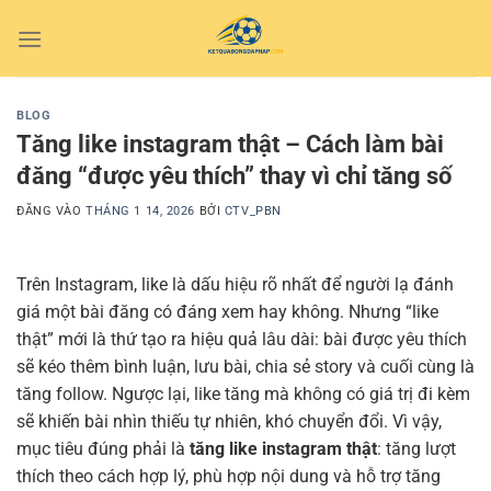
Bỏ
qua
nội
dung
BLOG
Tăng like instagram thật – Cách làm bài
đăng “được yêu thích” thay vì chỉ tăng số
ĐĂNG VÀO
THÁNG 1 14, 2026
BỞI
CTV_PBN
Trên Instagram, like là dấu hiệu rõ nhất để người lạ đánh
giá một bài đăng có đáng xem hay không. Nhưng “like
thật” mới là thứ tạo ra hiệu quả lâu dài: bài được yêu thích
sẽ kéo thêm bình luận, lưu bài, chia sẻ story và cuối cùng là
tăng follow. Ngược lại, like tăng mà không có giá trị đi kèm
sẽ khiến bài nhìn thiếu tự nhiên, khó chuyển đổi. Vì vậy,
mục tiêu đúng phải là
tăng like instagram thật
: tăng lượt
thích theo cách hợp lý, phù hợp nội dung và hỗ trợ tăng