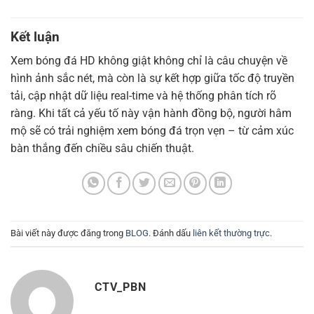
Kết luận
Xem bóng đá HD không giật không chỉ là câu chuyện về
hình ảnh sắc nét, mà còn là sự kết hợp giữa tốc độ truyền
tải, cập nhật dữ liệu real-time và hệ thống phân tích rõ
ràng. Khi tất cả yếu tố này vận hành đồng bộ, người hâm
mộ sẽ có trải nghiệm xem bóng đá trọn vẹn – từ cảm xúc
bàn thắng đến chiều sâu chiến thuật.
Bài viết này được đăng trong
BLOG
. Đánh dấu
liên kết thường trực
.
CTV_PBN