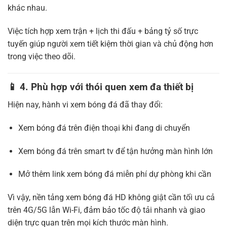
khác nhau.
Việc tích hợp xem trận + lịch thi đấu + bảng tỷ số trực
tuyến giúp người xem tiết kiệm thời gian và chủ động hơn
trong việc theo dõi.
📱 4. Phù hợp với thói quen xem đa thiết bị
Hiện nay, hành vi xem bóng đá đã thay đổi:
Xem bóng đá trên điện thoại khi đang di chuyển
Xem bóng đá trên smart tv để tận hưởng màn hình lớn
Mở thêm link xem bóng đá miễn phí dự phòng khi cần
Vì vậy, nền tảng xem bóng đá HD không giật cần tối ưu cả
trên 4G/5G lẫn Wi-Fi, đảm bảo tốc độ tải nhanh và giao
diện trực quan trên mọi kích thước màn hình.