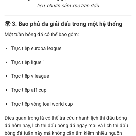
liệu, chuẩn cảm xúc trận đấu
🌍 3. Bao phủ đa giải đấu trong một hệ thống
Một tuần bóng đá có thể bao gồm:
Trực tiếp europa league
Trực tiếp ligue 1
Trực tiếp v league
Trực tiếp aff cup
Trực tiếp vòng loại world cup
Điều quan trọng là có thể tra cứu nhanh lịch thi đấu bóng
đá hôm nay, lịch thi đấu bóng đá ngày mai và lịch thi đấu
bóng đá tuần này mà không cần tìm kiếm nhiều nguồn