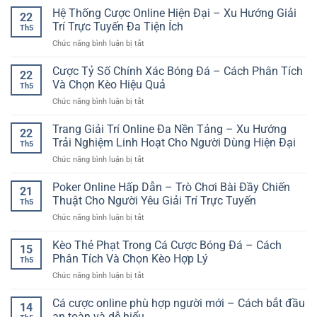
cập
Kèo
Hệ Thống Cược Online Hiện Đại – Xu Hướng Giải
Nghiệm
tài
22
Thể
Phân
Trí Trực Tuyến Đa Tiện Ích
khoản
Th5
Thao
Tích
ổn
ở
Chức năng bình luận bị tắt
Online
Kèo
định
Hệ
GG88
Cúp
hơn
Thống
Cược Tỷ Số Chính Xác Bóng Đá – Cách Phân Tích
–
C1
22
Cược
Cách
Và Chọn Kèo Hiệu Quả
Hiệu
Th5
Online
Tiếp
Quả
ở
Chức năng bình luận bị tắt
Hiện
Cận
Cược
Đại
Cá
Tỷ
Trang Giải Trí Online Đa Nền Tảng – Xu Hướng
–
Cược
22
Số
Xu
Trải Nghiệm Linh Hoạt Cho Người Dùng Hiện Đại
Có
Th5
Chính
Hướng
Phân
ở
Chức năng bình luận bị tắt
Xác
Giải
Tích
Trang
Bóng
Trí
Cho
Giải
Poker Online Hấp Dẫn – Trò Chơi Bài Đầy Chiến
Đá
Trực
21
Người
Trí
–
Thuật Cho Người Yêu Giải Trí Trực Tuyến
Tuyến
Chơi
Th5
Online
Cách
Đa
Việt
ở
Chức năng bình luận bị tắt
Đa
Phân
Tiện
Poker
Nền
Tích
Ích
Online
Kèo Thẻ Phạt Trong Cá Cược Bóng Đá – Cách
Tảng
Và
15
Hấp
–
Phân Tích Và Chọn Kèo Hợp Lý
Chọn
Th5
Dẫn
Xu
Kèo
ở
Chức năng bình luận bị tắt
–
Hướng
Hiệu
Kèo
Trò
Trải
Quả
Thẻ
Cá cược online phù hợp người mới – Cách bắt đầu
Chơi
Nghiệm
14
Phạt
Bài
an toàn và dễ hiểu
Linh