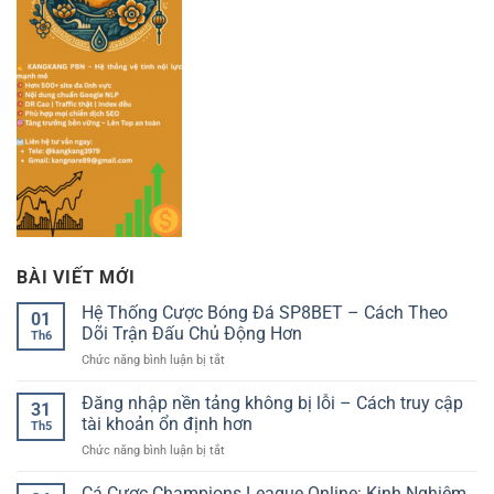
BÀI VIẾT MỚI
Hệ Thống Cược Bóng Đá SP8BET – Cách Theo
01
Dõi Trận Đấu Chủ Động Hơn
Th6
ở
Chức năng bình luận bị tắt
Hệ
Thống
Đăng nhập nền tảng không bị lỗi – Cách truy cập
31
Cược
tài khoản ổn định hơn
Th5
Bóng
ở
Chức năng bình luận bị tắt
Đá
Đăng
SP8BET
nhập
Cá Cược Champions League Online: Kinh Nghiệm
–