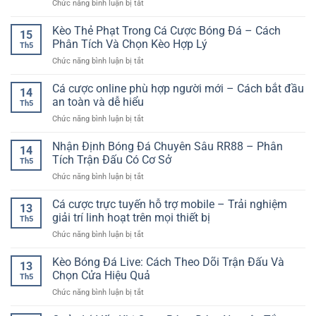
ở
Chức năng bình luận bị tắt
Đa
Phân
Tiện
Poker
Nền
Tích
Ích
Online
Kèo Thẻ Phạt Trong Cá Cược Bóng Đá – Cách
Tảng
Và
15
Hấp
–
Phân Tích Và Chọn Kèo Hợp Lý
Chọn
Th5
Dẫn
Xu
Kèo
ở
Chức năng bình luận bị tắt
–
Hướng
Hiệu
Kèo
Trò
Trải
Quả
Thẻ
Cá cược online phù hợp người mới – Cách bắt đầu
Chơi
Nghiệm
14
Phạt
Bài
an toàn và dễ hiểu
Linh
Th5
Trong
Đầy
Hoạt
ở
Chức năng bình luận bị tắt
Cá
Chiến
Cho
Cá
Cược
Thuật
Người
cược
Nhận Định Bóng Đá Chuyên Sâu RR88 – Phân
Bóng
Cho
14
Dùng
online
Đá
Tích Trận Đấu Có Cơ Sở
Người
Hiện
Th5
phù
–
Yêu
Đại
ở
Chức năng bình luận bị tắt
hợp
Cách
Giải
Nhận
người
Phân
Trí
Định
Cá cược trực tuyến hỗ trợ mobile – Trải nghiệm
mới
Tích
13
Trực
Bóng
–
giải trí linh hoạt trên mọi thiết bị
Và
Tuyến
Th5
Đá
Cách
Chọn
ở
Chức năng bình luận bị tắt
Chuyên
bắt
Kèo
Cá
Sâu
đầu
Hợp
cược
Kèo Bóng Đá Live: Cách Theo Dõi Trận Đấu Và
RR88
an
13
Lý
trực
–
Chọn Cửa Hiệu Quả
toàn
Th5
tuyến
Phân
và
ở
Chức năng bình luận bị tắt
hỗ
Tích
dễ
Kèo
trợ
Trận
hiểu
Bóng