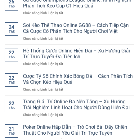
26
nền
Cách
Phân Tích Kèo Cúp C1 Hiệu Quả
Th5
tảng
Theo
ở
Chức năng bình luận bị tắt
không
Dõi
Cá
bị
Trận
Cược
Soi Kèo Thể Thao Online GG88 – Cách Tiếp Cận
lỗi
Đấu
24
Champions
–
Cá Cược Có Phân Tích Cho Người Chơi Việt
Chủ
Th5
League
Cách
Động
ở
Chức năng bình luận bị tắt
Online:
truy
Hơn
Soi
Kinh
cập
Kèo
Hệ Thống Cược Online Hiện Đại – Xu Hướng Giải
Nghiệm
tài
22
Thể
Phân
Trí Trực Tuyến Đa Tiện Ích
khoản
Th5
Thao
Tích
ổn
ở
Chức năng bình luận bị tắt
Online
Kèo
định
Hệ
GG88
Cúp
hơn
Thống
Cược Tỷ Số Chính Xác Bóng Đá – Cách Phân Tích
–
C1
22
Cược
Cách
Và Chọn Kèo Hiệu Quả
Hiệu
Th5
Online
Tiếp
Quả
ở
Chức năng bình luận bị tắt
Hiện
Cận
Cược
Đại
Cá
Tỷ
Trang Giải Trí Online Đa Nền Tảng – Xu Hướng
–
Cược
22
Số
Xu
Trải Nghiệm Linh Hoạt Cho Người Dùng Hiện Đại
Có
Th5
Chính
Hướng
Phân
ở
Chức năng bình luận bị tắt
Xác
Giải
Tích
Trang
Bóng
Trí
Cho
Giải
Poker Online Hấp Dẫn – Trò Chơi Bài Đầy Chiến
Đá
Trực
21
Người
Trí
–
Thuật Cho Người Yêu Giải Trí Trực Tuyến
Tuyến
Chơi
Th5
Online
Cách
Đa
Việt