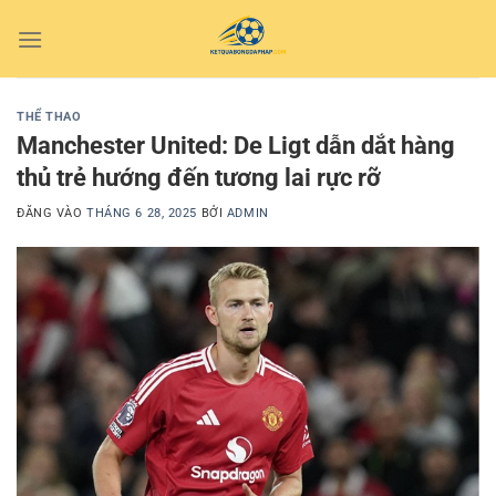
Bỏ
qua
nội
dung
THỂ THAO
Manchester United: De Ligt dẫn dắt hàng
thủ trẻ hướng đến tương lai rực rỡ
ĐĂNG VÀO
THÁNG 6 28, 2025
BỞI
ADMIN