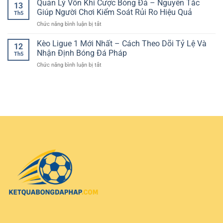
Quản Lý Vốn Khi Cược Bóng Đá – Nguyên Tắc
mobile
Đấu
13
Đá
–
Giúp Người Chơi Kiểm Soát Rủi Ro Hiệu Quả
Có
Th5
Live:
Trải
Cơ
ở
Chức năng bình luận bị tắt
Cách
nghiệm
Sở
Quản
Theo
giải
Lý
Kèo Ligue 1 Mới Nhất – Cách Theo Dõi Tỷ Lệ Và
Dõi
trí
12
Vốn
Trận
Nhận Định Bóng Đá Pháp
linh
Th5
Khi
Đấu
hoạt
ở
Chức năng bình luận bị tắt
Cược
Và
trên
Kèo
Bóng
Chọn
mọi
Ligue
Đá
Cửa
thiết
1
–
Hiệu
bị
Mới
Nguyên
Quả
Nhất
Tắc
–
Giúp
Cách
Người
Theo
Chơi
Dõi
Kiểm
Tỷ
Soát
Lệ
Rủi
Và
Ro
Nhận
Hiệu
Định
Quả
Bóng
Đá
Pháp