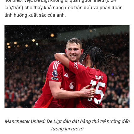
noi theo. Việc De Ligt không bị qua người nhiều (0.24
lần/trận) cho thấy khả năng đọc trận đấu và phán đoán
tình huống xuất sắc của anh.
Manchester United: De Ligt dẫn dắt hàng thủ trẻ hướng đến
tương lai rực rỡ