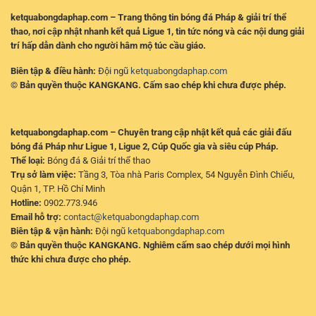
ketquabongdaphap.com – Trang thông tin bóng đá Pháp & giải trí thể
thao, nơi cập nhật nhanh kết quả Ligue 1, tin tức nóng và các nội dung giải
trí hấp dẫn dành cho người hâm mộ túc cầu giáo.
Biên tập & điều hành:
Đội ngũ
ketquabongdaphap.com
© Bản quyền thuộc KANGKANG. Cấm sao chép khi chưa được phép.
ketquabongdaphap.com – Chuyên trang cập nhật kết quả các giải đấu
bóng đá Pháp như Ligue 1, Ligue 2, Cúp Quốc gia và siêu cúp Pháp.
Thể loại:
Bóng đá & Giải trí thể thao
Trụ sở làm việc:
Tầng 3, Tòa nhà Paris Complex, 54 Nguyễn Đình Chiểu,
Quận 1, TP. Hồ Chí Minh
Hotline:
0902.773.946
Email hỗ trợ:
contact@ketquabongdaphap.com
Biên tập & vận hành:
Đội ngũ
ketquabongdaphap.com
© Bản quyền thuộc KANGKANG. Nghiêm cấm sao chép dưới mọi hình
thức khi chưa được cho phép.