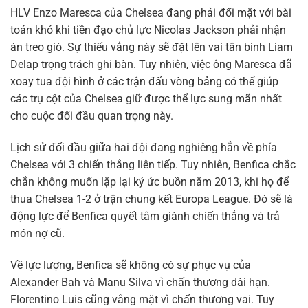
HLV Enzo Maresca của Chelsea đang phải đối mặt với bài
toán khó khi tiền đạo chủ lực Nicolas Jackson phải nhận
án treo giò. Sự thiếu vắng này sẽ đặt lên vai tân binh Liam
Delap trọng trách ghi bàn. Tuy nhiên, việc ông Maresca đã
xoay tua đội hình ở các trận đấu vòng bảng có thể giúp
các trụ cột của Chelsea giữ được thể lực sung mãn nhất
cho cuộc đối đầu quan trọng này.
Lịch sử đối đầu giữa hai đội đang nghiêng hẳn về phía
Chelsea với 3 chiến thắng liên tiếp. Tuy nhiên, Benfica chắc
chắn không muốn lặp lại ký ức buồn năm 2013, khi họ để
thua Chelsea 1-2 ở trận chung kết Europa League. Đó sẽ là
động lực để Benfica quyết tâm giành chiến thắng và trả
món nợ cũ.
Về lực lượng, Benfica sẽ không có sự phục vụ của
Alexander Bah và Manu Silva vì chấn thương dài hạn.
Florentino Luis cũng vắng mặt vì chấn thương vai. Tuy