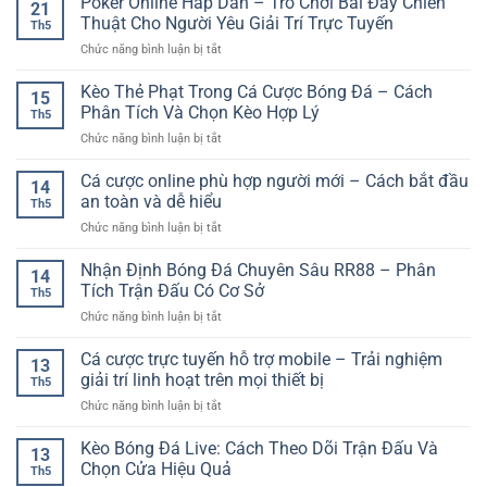
Poker Online Hấp Dẫn – Trò Chơi Bài Đầy Chiến
Trực
21
Người
Trí
–
Thuật Cho Người Yêu Giải Trí Trực Tuyến
Tuyến
Chơi
Th5
Online
Cách
Đa
Việt
ở
Chức năng bình luận bị tắt
Đa
Phân
Tiện
Poker
Nền
Tích
Ích
Online
Kèo Thẻ Phạt Trong Cá Cược Bóng Đá – Cách
Tảng
Và
15
Hấp
–
Phân Tích Và Chọn Kèo Hợp Lý
Chọn
Th5
Dẫn
Xu
Kèo
ở
Chức năng bình luận bị tắt
–
Hướng
Hiệu
Kèo
Trò
Trải
Quả
Thẻ
Cá cược online phù hợp người mới – Cách bắt đầu
Chơi
Nghiệm
14
Phạt
Bài
an toàn và dễ hiểu
Linh
Th5
Trong
Đầy
Hoạt
ở
Chức năng bình luận bị tắt
Cá
Chiến
Cho
Cá
Cược
Thuật
Người
cược
Nhận Định Bóng Đá Chuyên Sâu RR88 – Phân
Bóng
Cho
14
Dùng
online
Đá
Tích Trận Đấu Có Cơ Sở
Người
Hiện
Th5
phù
–
Yêu
Đại
ở
Chức năng bình luận bị tắt
hợp
Cách
Giải
Nhận
người
Phân
Trí
Định
Cá cược trực tuyến hỗ trợ mobile – Trải nghiệm
mới
Tích
13
Trực
Bóng
–
giải trí linh hoạt trên mọi thiết bị
Và
Tuyến
Th5
Đá
Cách
Chọn
ở
Chức năng bình luận bị tắt
Chuyên
bắt
Kèo
Cá
Sâu
đầu
Hợp
cược
Kèo Bóng Đá Live: Cách Theo Dõi Trận Đấu Và
RR88
an
13
Lý
trực
–
Chọn Cửa Hiệu Quả
toàn
Th5
tuyến
Phân
và