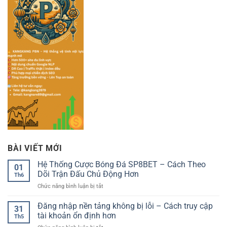
BÀI VIẾT MỚI
Hệ Thống Cược Bóng Đá SP8BET – Cách Theo
01
Dõi Trận Đấu Chủ Động Hơn
Th6
ở
Chức năng bình luận bị tắt
Hệ
Thống
Đăng nhập nền tảng không bị lỗi – Cách truy cập
31
Cược
tài khoản ổn định hơn
Th5
Bóng