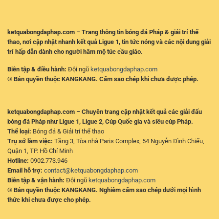
Pháp
ketquabongdaphap.com – Trang thông tin bóng đá Pháp & giải trí thể
thao, nơi cập nhật nhanh kết quả Ligue 1, tin tức nóng và các nội dung giải
trí hấp dẫn dành cho người hâm mộ túc cầu giáo.
Biên tập & điều hành:
Đội ngũ
ketquabongdaphap.com
© Bản quyền thuộc KANGKANG. Cấm sao chép khi chưa được phép.
ketquabongdaphap.com – Chuyên trang cập nhật kết quả các giải đấu
bóng đá Pháp như Ligue 1, Ligue 2, Cúp Quốc gia và siêu cúp Pháp.
Thể loại:
Bóng đá & Giải trí thể thao
Trụ sở làm việc:
Tầng 3, Tòa nhà Paris Complex, 54 Nguyễn Đình Chiểu,
Quận 1, TP. Hồ Chí Minh
Hotline:
0902.773.946
Email hỗ trợ:
contact@ketquabongdaphap.com
Biên tập & vận hành:
Đội ngũ
ketquabongdaphap.com
© Bản quyền thuộc KANGKANG. Nghiêm cấm sao chép dưới mọi hình
thức khi chưa được cho phép.