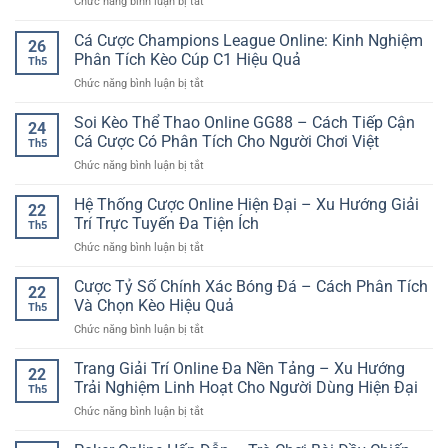
ở
Chức năng bình luận bị tắt
Đá
Đăng
SP8BET
nhập
Cá Cược Champions League Online: Kinh Nghiệm
–
26
nền
Cách
Phân Tích Kèo Cúp C1 Hiệu Quả
Th5
tảng
Theo
ở
Chức năng bình luận bị tắt
không
Dõi
Cá
bị
Trận
Cược
Soi Kèo Thể Thao Online GG88 – Cách Tiếp Cận
lỗi
Đấu
24
Champions
–
Cá Cược Có Phân Tích Cho Người Chơi Việt
Chủ
Th5
League
Cách
Động
ở
Chức năng bình luận bị tắt
Online:
truy
Hơn
Soi
Kinh
cập
Kèo
Hệ Thống Cược Online Hiện Đại – Xu Hướng Giải
Nghiệm
tài
22
Thể
Phân
Trí Trực Tuyến Đa Tiện Ích
khoản
Th5
Thao
Tích
ổn
ở
Chức năng bình luận bị tắt
Online
Kèo
định
Hệ
GG88
Cúp
hơn
Thống
Cược Tỷ Số Chính Xác Bóng Đá – Cách Phân Tích
–
C1
22
Cược
Cách
Và Chọn Kèo Hiệu Quả
Hiệu
Th5
Online
Tiếp
Quả
ở
Chức năng bình luận bị tắt
Hiện
Cận
Cược
Đại
Cá
Tỷ
Trang Giải Trí Online Đa Nền Tảng – Xu Hướng
–
Cược
22
Số
Xu
Trải Nghiệm Linh Hoạt Cho Người Dùng Hiện Đại
Có
Th5
Chính
Hướng
Phân
ở
Chức năng bình luận bị tắt
Xác
Giải
Tích
Trang
Bóng
Trí
Cho
Giải
Đá