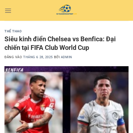
Bỏ
qua
nội
dung
THỂ THAO
Siêu kinh điển Chelsea vs Benfica: Đại
chiến tại FIFA Club World Cup
ĐĂNG VÀO
THÁNG 6 28, 2025
BỞI
ADMIN