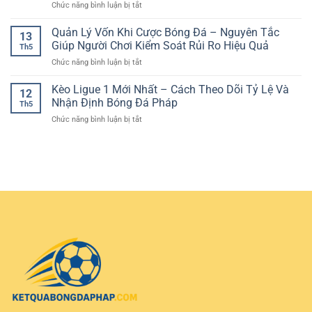
ở
Chức năng bình luận bị tắt
hỗ
Tích
dễ
Kèo
trợ
Trận
hiểu
Bóng
Quản Lý Vốn Khi Cược Bóng Đá – Nguyên Tắc
mobile
Đấu
13
Đá
–
Giúp Người Chơi Kiểm Soát Rủi Ro Hiệu Quả
Có
Th5
Live:
Trải
Cơ
ở
Chức năng bình luận bị tắt
Cách
nghiệm
Sở
Quản
Theo
giải
Lý
Kèo Ligue 1 Mới Nhất – Cách Theo Dõi Tỷ Lệ Và
Dõi
trí
12
Vốn
Trận
Nhận Định Bóng Đá Pháp
linh
Th5
Khi
Đấu
hoạt
ở
Chức năng bình luận bị tắt
Cược
Và
trên
Kèo
Bóng
Chọn
mọi
Ligue
Đá
Cửa
thiết
1
–
Hiệu
bị
Mới
Nguyên
Quả
Nhất
Tắc
–
Giúp
Cách
Người
Theo
Chơi
Dõi
Kiểm
Tỷ
Soát
Lệ
Rủi
Và
Ro
Nhận
Hiệu
Định
Quả
Bóng
Đá