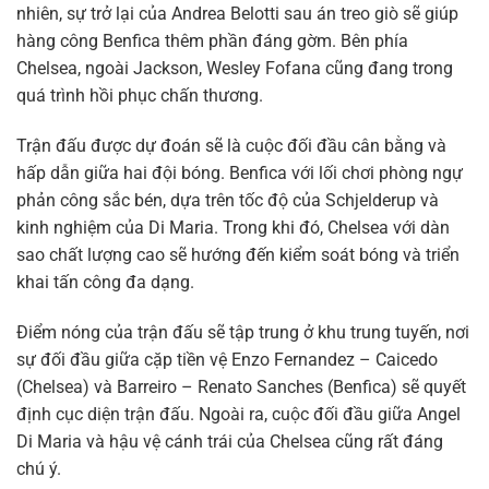
nhiên, sự trở lại của Andrea Belotti sau án treo giò sẽ giúp
hàng công Benfica thêm phần đáng gờm. Bên phía
Chelsea, ngoài Jackson, Wesley Fofana cũng đang trong
quá trình hồi phục chấn thương.
Trận đấu được dự đoán sẽ là cuộc đối đầu cân bằng và
hấp dẫn giữa hai đội bóng. Benfica với lối chơi phòng ngự
phản công sắc bén, dựa trên tốc độ của Schjelderup và
kinh nghiệm của Di Maria. Trong khi đó, Chelsea với dàn
sao chất lượng cao sẽ hướng đến kiểm soát bóng và triển
khai tấn công đa dạng.
Điểm nóng của trận đấu sẽ tập trung ở khu trung tuyến, nơi
sự đối đầu giữa cặp tiền vệ Enzo Fernandez – Caicedo
(Chelsea) và Barreiro – Renato Sanches (Benfica) sẽ quyết
định cục diện trận đấu. Ngoài ra, cuộc đối đầu giữa Angel
Di Maria và hậu vệ cánh trái của Chelsea cũng rất đáng
chú ý.